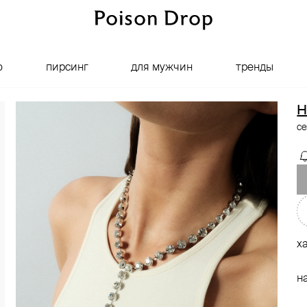
о
пирсинг
для мужчин
тренды
H
се
х
н