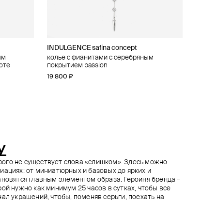
INDULGENCE safina concept
Moonka
Panfil
Herald Percy
ым
а» с
ами
колье с фианитами с серебряным
ожерелье с горным хрусталем эмаль
черный ободок-чокер
многослойное колье с большим крестом
оте
покрытием passion
11 635 ₽
25 000 ₽
14 310 ₽
17 900 ₽
15 900 ₽
−35%
−10%
19 800 ₽
при оплате онлайн
при оплате онлайн
y
торого не существует слова «слишком». Здесь можно
иациях: от миниатюрных и базовых до ярких и
ановятся главным элементом образа. Героиня бренда –
ой нужно как минимум 25 часов в сутках, чтобы все
ал украшений, чтобы, поменяв серьги, поехать на