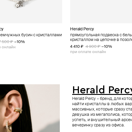
cy
ox
Gems
Herald Percy
Drops_in_box
Panfil
Herald Percy
жемчужных бусин с кристаллами
ное колье «кот и глаза» с
 серебра с добавлением оникса
ый кокошник
прямоугольная подвеска с бел
многослойное колье «кот и глаз
черный кокошник с жемчугом
серебристое колье с кристалл
хамелеоном
кристаллом на цепочке в позол
кулоном-хамелеоном
7 500 ₽
−10%
18 000 ₽
14 130 ₽
15 700 ₽
−10%
4 410 ₽
25 500 ₽
4 900 ₽
−10%
е онлайн
при оплате онлайн
при оплате онлайн
Herald Perc
Herald Percy – бренд, для ко
найти кристаллы в любых вар
массивных, которые сразу ст
девушка из мегаполиса, котор
успеть, и внушительный арсен
вечеринку сразу из офиса.