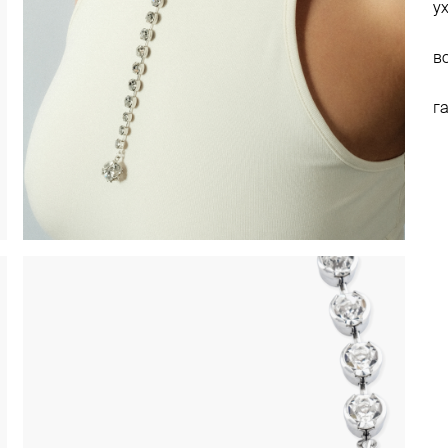
у
в
г