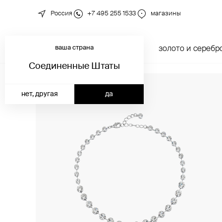
Россия
+7 495 255 1533
магазины
ваша страна
новинки
каталог
золото и серебр
Соединенные Штаты
нет, другая
да