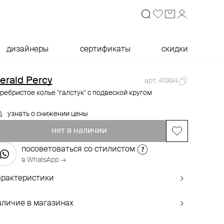
дизайнеры
сертификаты
скидки
erald Percy
арт. 41994
ребристое колье "галстук" с подвеской кругом
узнать о снижении цены
нет в наличии
посоветоваться со стилистом
в WhatsApp →
арактеристики
аличие в магазинах