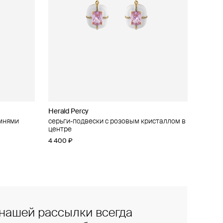
Herald Percy
амнями
серьги-подвески с розовым кристаллом в
центре
4 400 ₽
нашей рассылки всегда