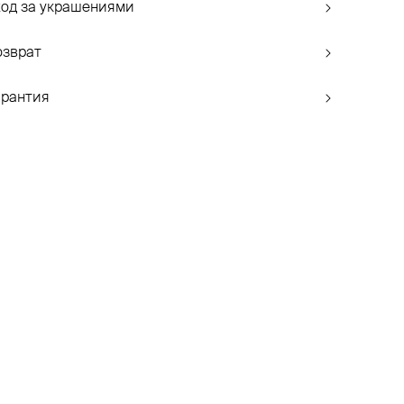
ход за украшениями
озврат
арантия