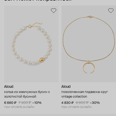
Aloud
Aloud
колье из жемчужных бусин с
позолоченная подвеска-круг
золотистой бусиной
vintage collection
6 660 ₽
7 400 ₽
−10%
4 830 ₽
6 900 ₽
−30%
при оплате онлайн
при оплате онлайн