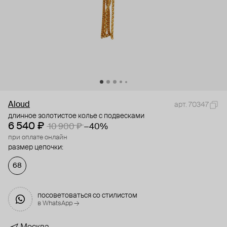
Aloud
арт. 70347
длинное золотистое колье с подвесками
6 540 ₽
10 900 ₽
−40%
при оплате онлайн
размер цепочки:
68
посоветоваться со стилистом
в WhatsApp →