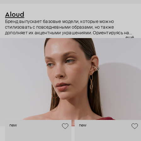
Aloud
Бренд выпускает базовые модели, которые можно
стилизовать с повседневными образами, но также
дополняет их акцентными украшениями. Ориентируясь на
ещё
долгосрочные тренды, вдохновляясь культурой, искусством и
людьми, Aloud показывает коллекции несколько раз в год. А
в названии бренда зашифрован призыв слушать внутренний
голос и транслировать его через украшения.
new
new