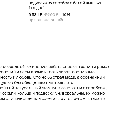
подвеска из серебра с белой эмалью
подвеска-бубенчик из серебра
колье из серебра part one
колье-цепь jedo book
"сердце"
7 400 ₽
62 550 ₽
72 000 ₽
69 500 ₽
80 000 ₽
−10%
−10%
6 534 ₽
7 260 ₽
−10%
при оплате онлайн
при оплате онлайн
при оплате онлайн
 очередь объединение, избавление от границ и рамок.
околений и даем возможность через ювелирные
ность и любовь. Это не быстрая мода, а осознанный
дуктов без обесценивания прошлого.
ейший натуральный жемчуг в сочетании с серебром,
 серьги, кольца и подвески универсальны: их можно
ом одиночестве, или сочетая друг с другом, вдыхая в