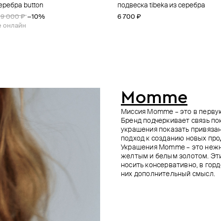
еребра button
 из серебра с черным
из серебра с жемчугом dana
серебра с зелёным кварцем
подвеска tibeka из серебра
подвеска-карабин из серебра
колье из серебра big key
кулон из серебра oumy book
ом в подвесе-сердце
39 000 ₽
4 500 ₽
−10%
−10%
6 700 ₽
13 800 ₽
35 991 ₽
53 600 ₽
39 990 ₽
67 000 ₽
−10%
−20%
е онлайн
е онлайн
при оплате онлайн
при оплате онлайн
Momme
Миссия Momme – это в первую
Бренд подчеркивает связь п
украшения показать привязан
подход к созданию новых про
Украшения Momme – это нежн
желтым и белым золотом. Эти
носить консервативно, в горд
них дополнительный смысл.