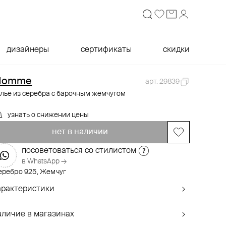
дизайнеры
сертификаты
скидки
Momme
арт. 29839
лье из серебра с барочным жемчугом
узнать о снижении цены
нет в наличии
посоветоваться со стилистом
в WhatsApp →
еребро 925, Жемчуг
арактеристики
аличие в магазинах