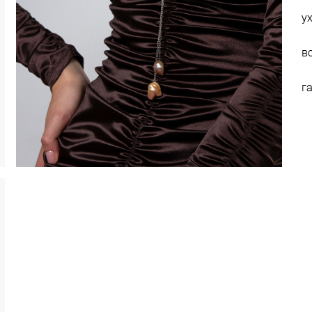
у
в
г