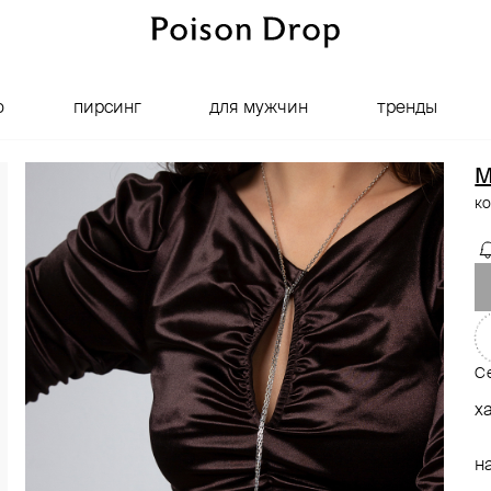
о
пирсинг
для мужчин
тренды
ко
С
х
н