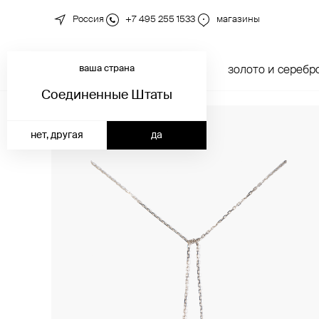
Россия
+7 495 255 1533
магазины
ваша страна
новинки
каталог
золото и серебр
Соединенные Штаты
нет, другая
да