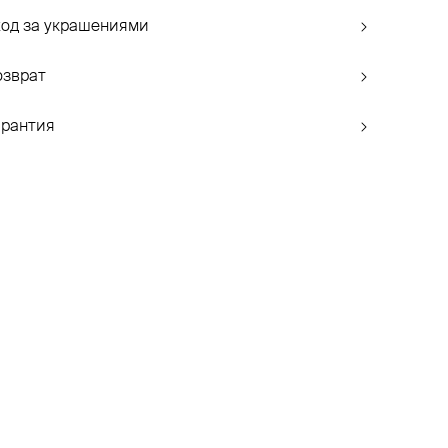
ход за украшениями
озврат
арантия