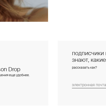
подписчики 
знают, каки
рассказать как?
on Drop
шения еще удобнее.