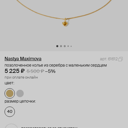
Nastya Maximova
арт. 61612
позолоченное колье из серебра с маленьким сердцем
5 225 ₽
5 500 ₽
−5%
при оплате онлайн
цвет:
размер цепочки:
40