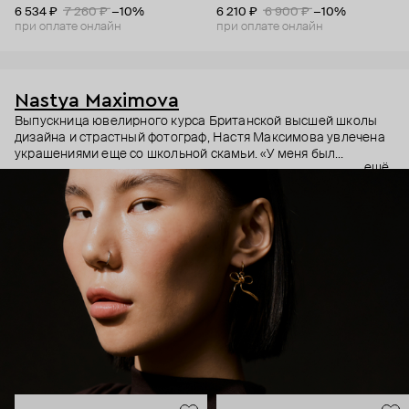
«животные» — лисята
6 534 ₽
7 260 ₽
−10%
6 210 ₽
6 900 ₽
−10%
при оплате онлайн
при оплате онлайн
Nastya Maximova
Выпускница ювелирного курса Британской высшей школы
дизайна и страстный фотограф, Настя Максимова увлечена
украшениями еще со школьной скамьи. «У меня был
ещё
огромный чемодан, где висели ряды сережек, лежали
разные украшения. Я брала его в охапку и шла на маркеты».
В 2015 году детская мечта наконец оформилась в
собственный бренд с простыми и символичными
украшениями ручной работы.