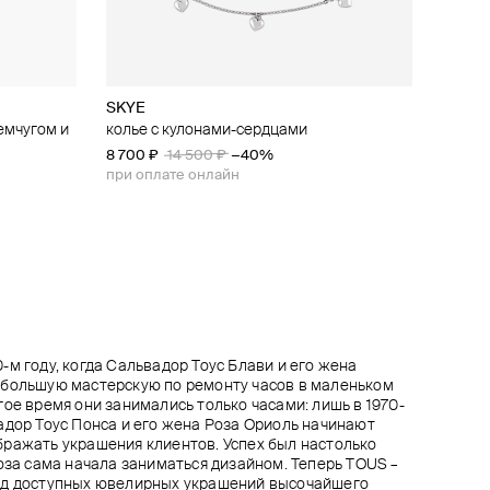
SKYE
Moonka
Wisteria Gems
Mya Bay
емчугом и
ребра с
(серебро
колье с кулонами-сердцами
cartoon baby колье с хризолитом (серебро
позолоченное колье с подвеской «овен»
позолоченный кулон-сердце на нити big
а
925 вставки: 1 хризолит 0,09)
из серебра
fun heart
8 700 ₽
14 500 ₽
−40%
10 010 ₽
11 500 ₽
11 200 ₽
15 400 ₽
−35%
при оплате онлайн
при оплате онлайн
-м году, когда Сальвадор Тоус Блави и его жена
ебольшую мастерскую по ремонту часов в маленьком
гое время они занимались только часами: лишь в 1970-
адор Тоус Понса и его жена Роза Ориоль начинают
ражать украшения клиентов. Успех был настолько
Роза сама начала заниматься дизайном. Теперь TOUS –
нд доступных ювелирных украшений высочайшего