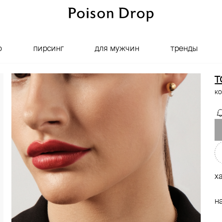
о
пирсинг
для мужчин
тренды
T
ко
х
н