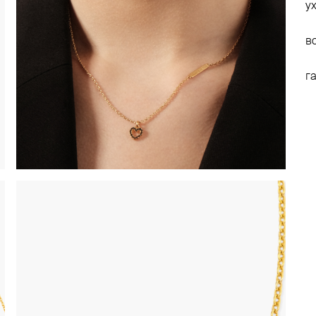
у
в
г