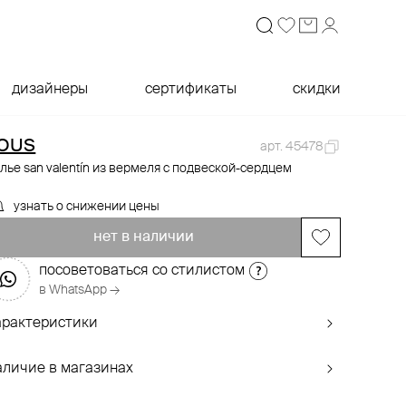
дизайнеры
сертификаты
скидки
OUS
арт. 45478
лье san valentín из вермеля с подвеской-сердцем
узнать о снижении цены
нет в наличии
посоветоваться со стилистом
в WhatsApp →
арактеристики
аличие в магазинах