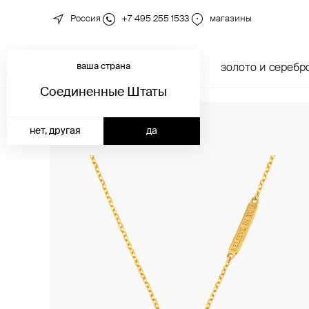
Россия
+7 495 255 1533
магазины
ваша страна
новинки
каталог
золото и серебр
Соединенные Штаты
нет, другая
да