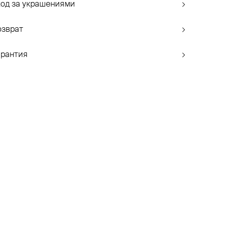
ход за украшениями
озврат
арантия