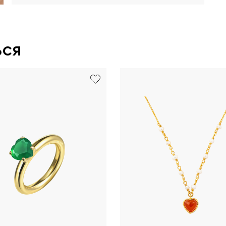
ься
new
exclusive