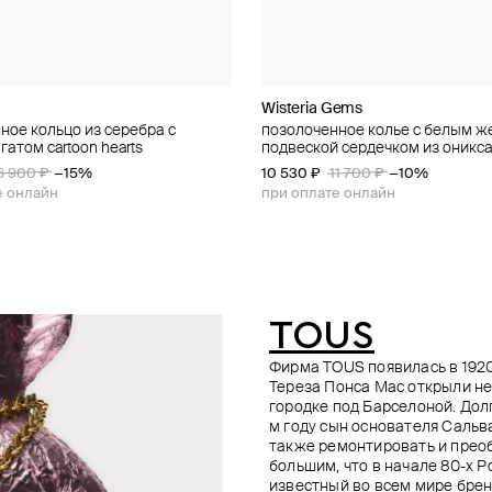
Gems
Gems
Wisteria Gems
SKYE
Moonka
Natia x Lako
ное кольцо из серебра c
 радужным созвездием в
ное колье с подвеской из
озолоченное колье с миксом из
позолоченное колье с белым ж
позолоченное колье-цепь из се
cartoon baby колье с цитрином 
колье в виде сердца
атом cartoon hearts
дева»
бусин
подвеской сердечком из оникс
фианитами
925 вставки: 1 цитрин 0,09)
17 000 ₽
6 900 ₽
−15%
10 530 ₽
12 600 ₽
10 010 ₽
15 400 ₽
11 700 ₽
−10%
−35%
е онлайн
при оплате онлайн
при оплате онлайн
TOUS
Фирма TOUS появилась в 1920
Тереза Понса Мас открыли н
городке под Барселоной. Дол
м году сын основателя Сальв
также ремонтировать и преоб
большим, что в начале 80-х 
известный во всем мире бре