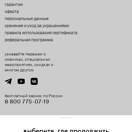
гарантии
оферта
персональные данные
хранение и уход за украшениями
правила использования сертификата
реферальная программа
узнавайте первыми о
новинках, специальных
мероприятиях, скидках и
многом другом
бесплатный звонок по России
8 800 775⁠-07⁠-19
© 2013-2026 ООО «Пойзон Дроп».
все права защищены.
выберите, где продолжить