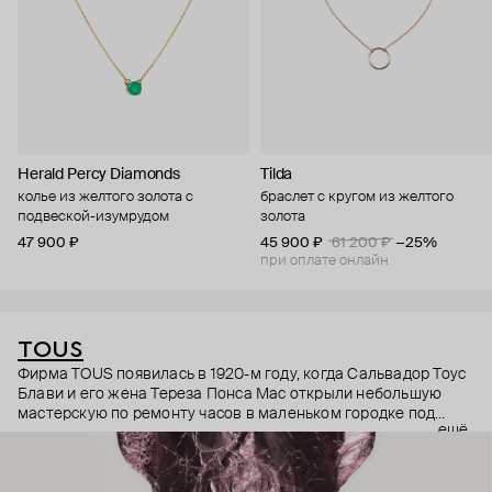
Herald Percy Diamonds
Tilda
колье из желтого золота с
браслет с кругом из желтого
подвеской-изумрудом
золота
47 900 ₽
45 900 ₽
61 200 ₽
−25%
при оплате онлайн
TOUS
Фирма TOUS появилась в 1920-м году, когда Сальвадор Тоус
Блави и его жена Тереза Понса Мас открыли небольшую
мастерскую по ремонту часов в маленьком городке под
ещё
Барселоной. Долгое время они занимались только часами:
лишь в 1970-м году сын основателя Сальвадор Тоус Понса и
его жена Роза Ориоль начинают также ремонтировать и