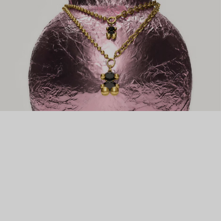
преображать украшения клиентов. Успех был настолько
большим, что в начале 80-х Роза сама начала заниматься
дизайном. Теперь TOUS – известный во всем мире бренд
доступных ювелирных украшений высочайшего качества. А
их культовый медвежонок – настоящий символ нежности и
заботы.