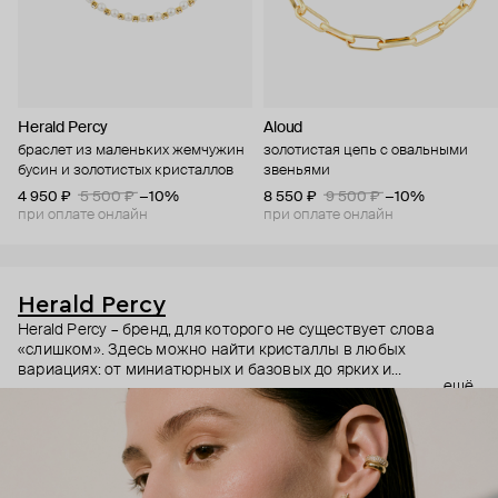
Herald Percy
Aloud
браслет из маленьких жемчужин
золотистая цепь с овальными
бусин и золотистых кристаллов
звеньями
4 950 ₽
5 500 ₽
−10%
8 550 ₽
9 500 ₽
−10%
при оплате онлайн
при оплате онлайн
Herald Percy
Herald Percy – бренд, для которого не существует слова
«слишком». Здесь можно найти кристаллы в любых
вариациях: от миниатюрных и базовых до ярких и
ещё
массивных, которые сразу становятся главным элементом
образа. Героиня бренда – девушка из мегаполиса, которой
нужно как минимум 25 часов в сутках, чтобы все успеть, и
внушительный арсенал украшений, чтобы, поменяв серьги,
поехать на вечеринку сразу из офиса.