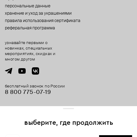
персональные данные
хранение и уход за украшениями
правила использования сертификата
реферальная программа
узнавайте первыми о
новинках, специальных
мероприятиях, скидках и
многом другом
бесплатный звонок по России
8 800 775⁠-07⁠-19
© 2013-2026 ООО «Пойзон Дроп».
все права защищены.
выберите, где продолжить
Для хорошей работы сайта мы используем файлы cookies