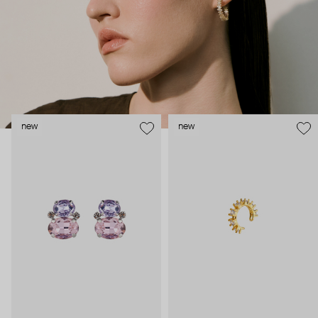
new
new