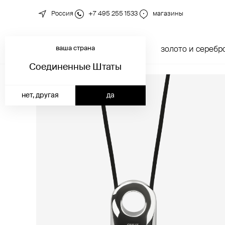
Россия
+7 495 255 1533
магазины
ваша страна
новинки
каталог
золото и серебр
Соединенные Штаты
нет, другая
да