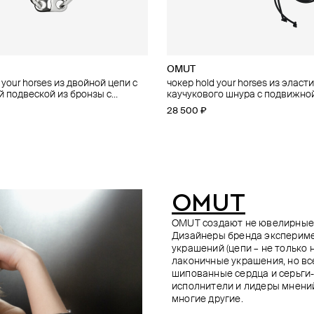
ARTSEV
OMUT
TATI YORK
OMUT
Lovelavka
 your horses из двойной цепи с
ст с булавками из серебра
ипованным сердцем filled phew
ипованным сердцем phew из
чокер hold your horses из эласт
серебристое колье star is born
чокер hold your horses из эласт
подвеска из серебра со словом
 подвеской из бронзы с
 с родиевым покрытием
окрытой родием
каучукового шнура с подвижно
каучукового шнура с подвеской
37 000 ₽
−10%
26 240 ₽
22 400 ₽
32 800 ₽
28 000 ₽
−20%
−20%
 покрытием
подвеской из бронзы с родиев
с родиевым покрытием
28 500 ₽
10 800 ₽
е онлайн
при оплате онлайн
при оплате онлайн
покрытием
OMUT
OMUT создают не ювелирные у
Дизайнеры бренда экспериме
украшений (цепи – не только н
лаконичные украшения, но вс
шипованные сердца и серьги
исполнители и лидеры мнений
многие другие.