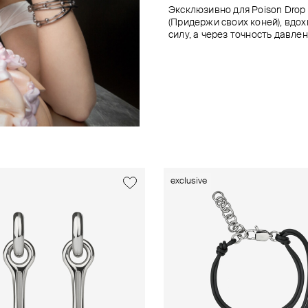
Эксклюзивно для Poison Dro
(Придержи своих коней), вдо
силу, а через точность давлен
exclusive
exclusive