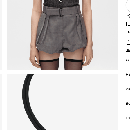
по
х
н
у
в
г