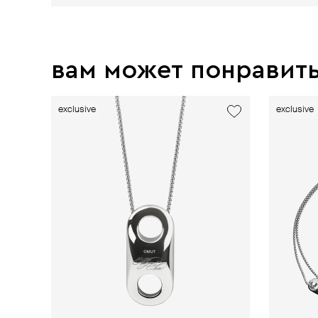
вам может понравит
exclusive
exclusive
exclusive
exclusive
exclusive
exclusive
exclusive
exclusive