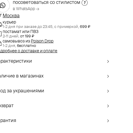
посоветоваться со стилистом
в WhatsApp →
Москва
курьер
1-2 дня при заказе до 23:45,
с примеркой,
699 ₽
постамат или ПВЗ
2-11 дней,
от 199 ₽
самовывоз
из
Poison Drop
1-2 дня,
бесплатно
дробнее о доставке и оплате
арактеристики
аличие в магазинах
ход за украшениями
озврат
арантия