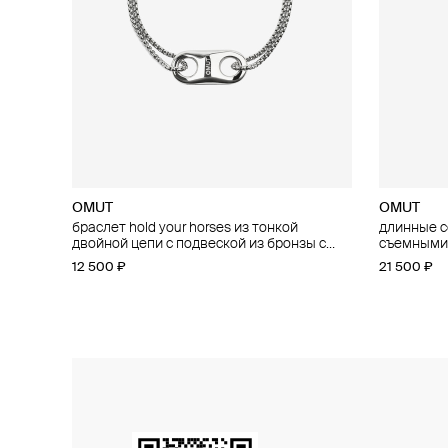
OMUT
OMUT
OMUT
OMUT
браслет hold your horses из тонкой
чокер hold your horses из эластичного
длинные се
чокер hold
двойной цепи с подвеской из бронзы с
каучукового шнура с подвеской из бронзы
съемными 
подвижной
родиевым покрытием
с родиевым покрытием
родиевым
родиевым
12 500 ₽
10 800 ₽
21 500 ₽
29 500 ₽