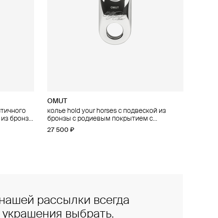
OMUT
стичного
ичного
колье hold your horses с подвеской из
 из бронзы
й
бронзы с родиевым покрытием с
ым
гравировкой
27 500 ₽
нашей рассылки всегда
е украшения выбрать.