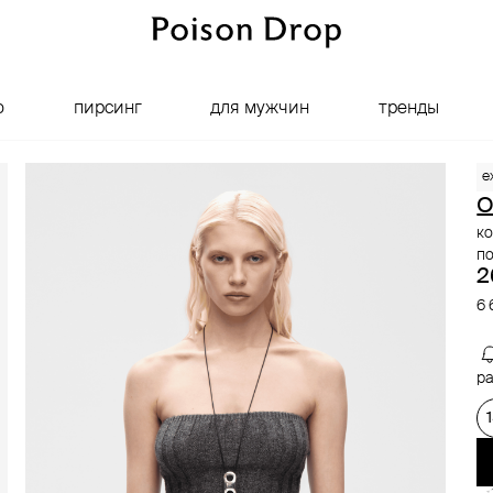
о
пирсинг
для мужчин
тренды
e
ко
п
2
6 
ра