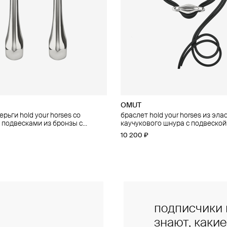
OMUT
OMUT
рьги hold your horses со
 your horses из двойной цепи с
браслет hold your horses из эла
чокер hold your horses из эласт
подвесками из бронзы с
 подвеской из бронзы с
каучукового шнура с подвеской
каучукового шнура с подвижно
 покрытием
 покрытием
с родиевым покрытием
подвеской из бронзы с родиев
10 200 ₽
28 500 ₽
покрытием
подписчики 
знают, каки