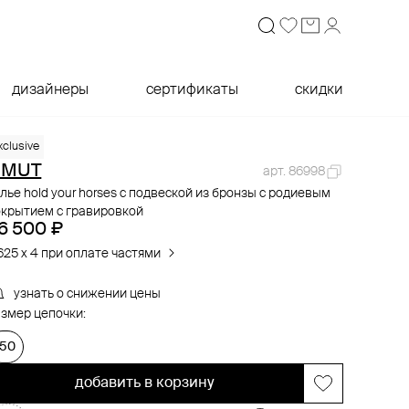
дизайнеры
сертификаты
скидки
xclusive
OMUT
арт. 86998
лье hold your horses с подвеской из бронзы с родиевым
окрытием с гравировкой
6 500 ₽
625 x 4 при оплате частями
узнать о снижении цены
змер цепочки:
150
добавить в корзину