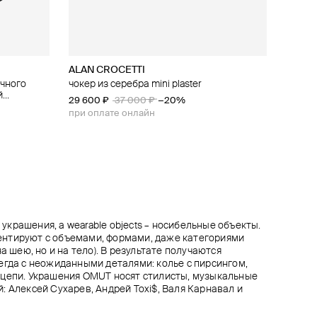
ALAN CROCETTI
OMUT
OMUT
Lovelavka
ичного
ичного
 «любовь»
чокер из серебра mini plaster
серьги hold your horses из бронзы с
чокер hold your horses из подвижных
подвеска из серебра со словом «свобода»
й
 из бронзы
родиевым покрытием с гравировкой
подвесок из бронзы с родиевым
29 600 ₽
22 400 ₽
37 000 ₽
28 000 ₽
−20%
−20%
ым
покрытием на застежке-крючке
34 500 ₽
75 000 ₽
при оплате онлайн
при оплате онлайн
крашения, а wearable objects – носибельные объекты.
нтируют с объемами, формами, даже категориями
а шею, но и на тело). В результате получаются
егда с неожиданными деталями: колье с пирсингом,
-цепи. Украшения OMUT носят стилисты, музыкальные
: Алексей Сухарев, Андрей Toxi$, Валя Карнавал и