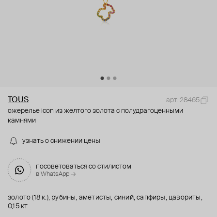
TOUS
арт. 28465
ожерелье icon из желтого золота с полудрагоценными
камнями
узнать о снижении цены
посоветоваться со стилистом
в WhatsApp →
золото (18 к.), рубины, аметисты, синий, сапфиры, цавориты,
0,15 кт