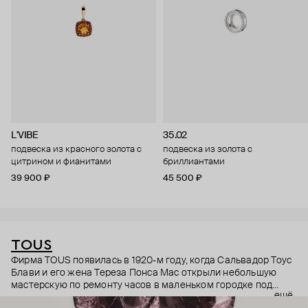
L'VIBE
35.02
подвеска из красного золота с
подвеска из золота с
цитрином и фианитами
бриллиантами
39 900 ₽
45 500 ₽
TOUS
Фирма TOUS появилась в 1920-м году, когда Сальвадор Тоус
Блави и его жена Тереза Понса Мас открыли небольшую
мастерскую по ремонту часов в маленьком городке под
ещё
Барселоной. Долгое время они занимались только часами: