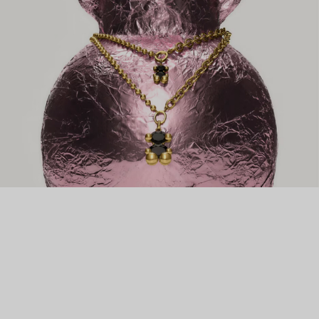
лишь в 1970-м году сын основателя Сальвадор Тоус Понса и
его жена Роза Ориоль начинают также ремонтировать и
преображать украшения клиентов. Успех был настолько
большим, что в начале 80-х Роза сама начала заниматься
дизайном. Теперь TOUS – известный во всем мире бренд
доступных ювелирных украшений высочайшего качества. А
их культовый медвежонок – настоящий символ нежности и
заботы.