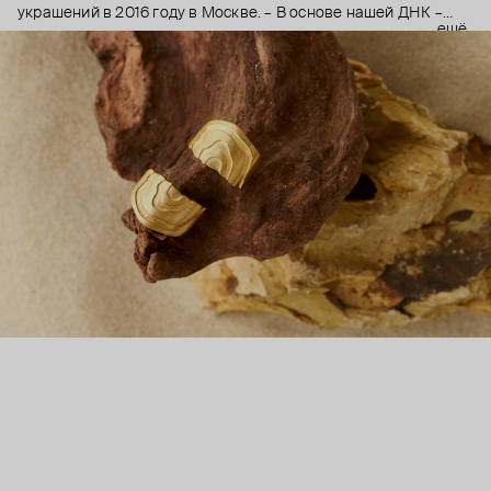
украшений в 2016 году в Москве. – В основе нашей ДНК –
ещё
согласие с временем. Мы точно знаем, что не все меряется
трендами. Украшение, созданное в 2020-ом, останется с
вами в 2030-ом, потому что близость к искусству и
архитектуре делает хороший дизайн вечным. С момента
своего создания Leta прошла путь от небольшой мастерской
на окраине города до ручного производства на одной из
старейших уральских мануфактур, а еще – до появления
украшений в десятках магазинах по России и миру.