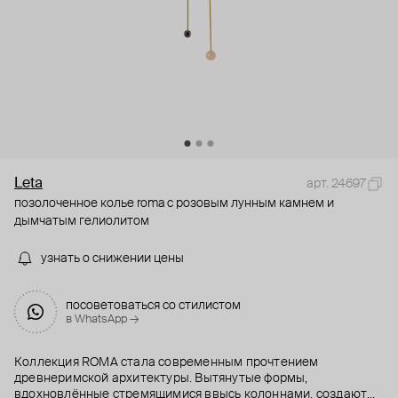
Leta
арт. 24697
позолоченное колье roma с розовым лунным камнем и
дымчатым гелиолитом
узнать о снижении цены
посоветоваться со стилистом
в WhatsApp →
Коллекция ROMA стала современным прочтением
древнеримской архитектуры. Вытянутые формы,
вдохновлённые стремящимися ввысь колоннами, создают