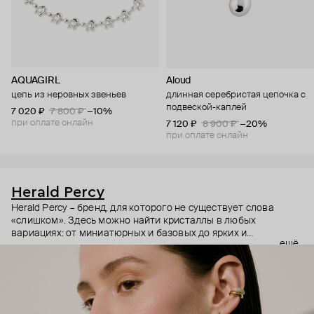
AQUAGIRL
Aloud
цепь из неровных звеньев
длинная серебристая цепочка с
подвеской-каплей
7 020 ₽
7 800 ₽
−10%
при оплате онлайн
7 120 ₽
8 900 ₽
−20%
при оплате онлайн
Herald Percy
Herald Percy – бренд, для которого не существует слова
«слишком». Здесь можно найти кристаллы в любых
вариациях: от миниатюрных и базовых до ярких и
ещё
массивных, которые сразу становятся главным элементом
образа. Героиня бренда – девушка из мегаполиса, которой
нужно как минимум 25 часов в сутках, чтобы все успеть, и
внушительный арсенал украшений, чтобы, поменяв серьги,
поехать на вечеринку сразу из офиса.