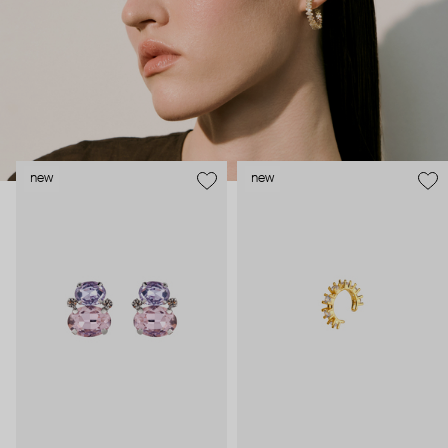
new
new