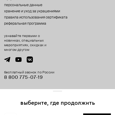
персональные данные
хранение и уход за украшениями
правила использования сертификата
реферальная программа
узнавайте первыми о
новинках, специальных
мероприятиях, скидках и
многом другом
бесплатный звонок по России
8 800 775⁠-07⁠-19
© 2013-2026 ООО «Пойзон Дроп».
все права защищены.
выберите, где продолжить
Для хорошей работы сайта мы используем файлы cookies