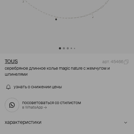
TOUS
арт. 45466
серебряное длинное колье magic nature с жемчугом и
шпинелями
узнать о снижении цены
посоветоваться со стилистом
в WhatsApp →
характеристики