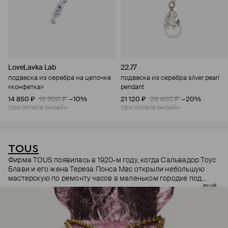
LoveLavka Lab
22.77
подвеска из серебра на цепочке
подвеска из серебра silver pearl
«конфетка»
pendant
14 850 ₽
16 500 ₽
−10%
21 120 ₽
26 400 ₽
−20%
при оплате онлайн
при оплате онлайн
TOUS
Фирма TOUS появилась в 1920-м году, когда Сальвадор Тоус
Блави и его жена Тереза Понса Мас открыли небольшую
мастерскую по ремонту часов в маленьком городке под
ещё
Барселоной. Долгое время они занимались только часами:
лишь в 1970-м году сын основателя Сальвадор Тоус Понса и
его жена Роза Ориоль начинают также ремонтировать и
преображать украшения клиентов. Успех был настолько
большим, что в начале 80-х Роза сама начала заниматься