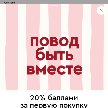
оферта
персональные данные
хранение и уход за украшениями
правила использования сертификата
реферальная программа
повод
узнавайте первыми о
новинках, специальных
мероприятиях, скидках и
быть
многом другом
вместе
бесплатный звонок по России
8 800 775⁠-07⁠-19
© 2013-2026 ООО «Пойзон Дроп».
все права защищены.
20% баллами
выберите, где продолжить
за первую покупку