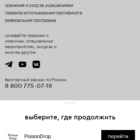
хранение и уход за украшениями
правила использования сертификата
реферальная программа
узнавайте первыми о
новинках, специальных
мероприятиях, скидках и
многом другом
бесплатный звонок по России
8 800 775⁠-07⁠-19
© 2013-2026 ООО «Пойзон Дроп».
все права защищены.
выберите, где продолжить
Для хорошей работы сайта мы используем файлы cookies
и сервисы аналитики. Продолжая его использование,
PoisonDrop
перейти