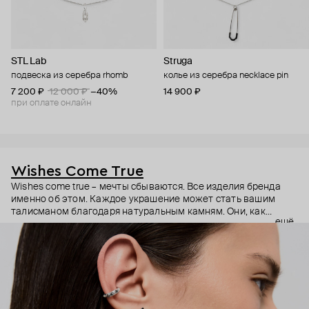
STL Lab
Struga
подвеска из серебра rhomb
колье из серебра necklace pin
7 200 ₽
12 000 ₽
−40%
14 900 ₽
при оплате онлайн
Wishes Come True
Wishes come true – мечты сбываются. Все изделия бренда
именно об этом. Каждое украшение может стать вашим
талисманом благодаря натуральным камням. Они, как
ещё
известно, обладают очень сильной энергетикой и
различными свойствами – ваши желания рискуют сбыться.
Дизайнер Анастасия Тарасова мечтала о своём бренде
украшений, и её мечта сбылась.