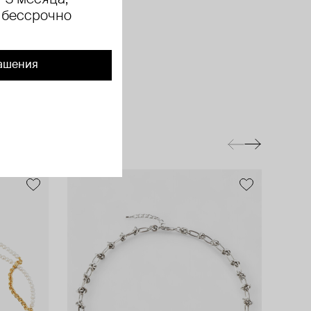
 3 месяца,
 бессрочно
ашения