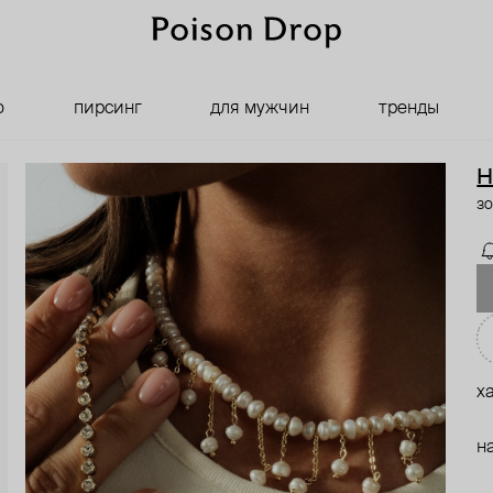
о
пирсинг
для мужчин
тренды
H
зо
х
н