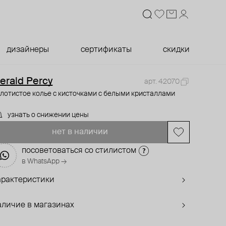
дизайнеры
сертификаты
скидки
erald Percy
арт. 42070
лотистое колье с кисточками с белыми кристаллами
узнать о снижении цены
нет в наличии
посоветоваться со стилистом
в WhatsApp →
арактеристики
аличие в магазинах