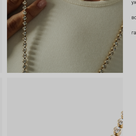
у
в
г