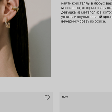
найти кристаллы в любых вар
массивных, которые сразу ст
девушка из мегаполиса, котор
успеть, и внушительный арсен
вечеринку сразу из офиса.
new
new