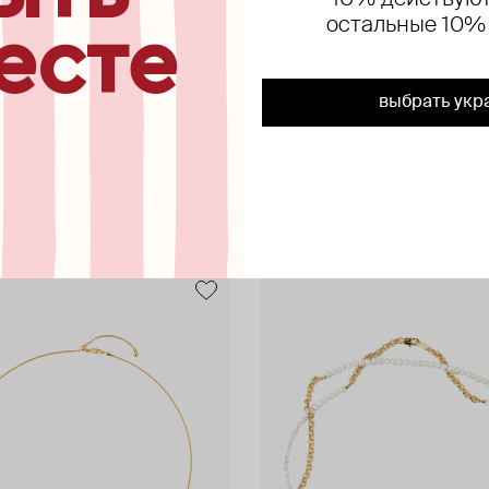
10% действуют
остальные 10%
есте
выбрать укр
ься