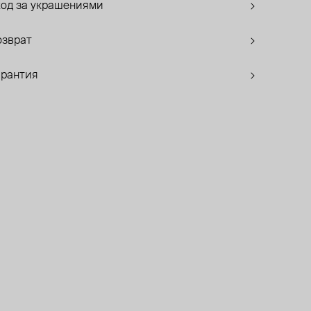
ход за украшениями
озврат
арантия