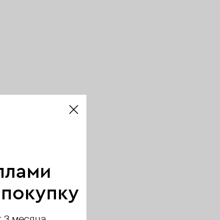
ллами
 покупку