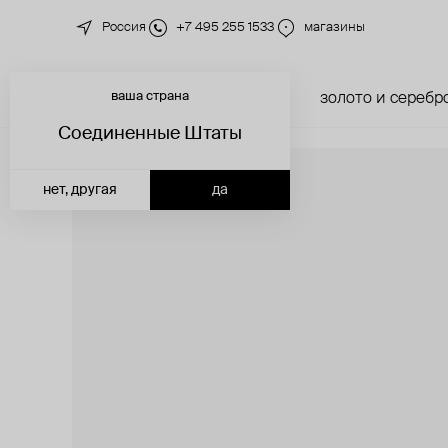
Россия
+7 495 255 1533
магазины
ваша страна
новинки
каталог
золото и серебр
Соединенные Штаты
нет, другая
да