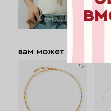
вм
вам может понравит
exclusive