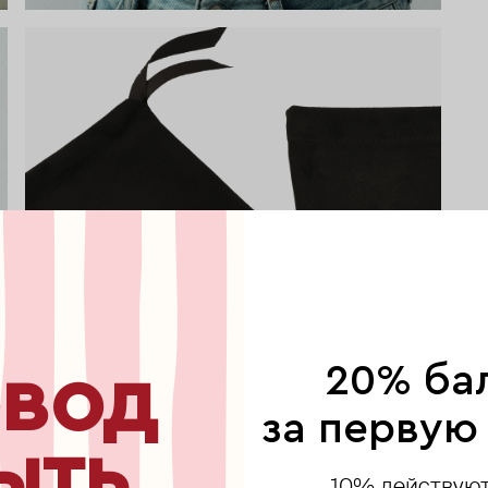
вод
20% ба
за первую
ыть