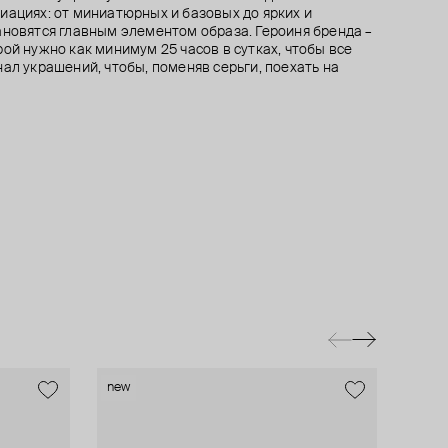
иациях: от миниатюрных и базовых до ярких и
ановятся главным элементом образа. Героиня бренда –
ой нужно как минимум 25 часов в сутках, чтобы все
ал украшений, чтобы, поменяв серьги, поехать на
new