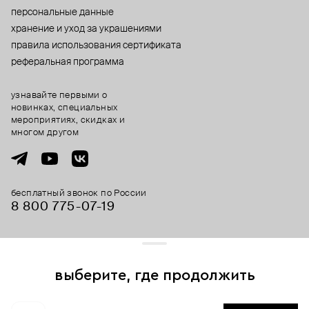
персональные данные
хранение и уход за украшениями
правила использования сертификата
реферальная программа
узнавайте первыми о
новинках, специальных
мероприятиях, скидках и
многом другом
бесплатный звонок по России
8 800 775⁠-07⁠-19
© 2013-2026 ООО «Пойзон Дроп».
все права защищены.
выберите, где продолжить
Для хорошей работы сайта мы используем файлы cookies