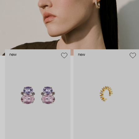
new
new