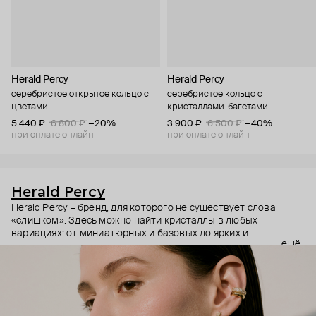
Herald Percy
Herald Percy
серебристое открытое кольцо с
серебристое кольцо с
цветами
кристаллами-багетами
5 440 ₽
6 800 ₽
−20%
3 900 ₽
6 500 ₽
−40%
при оплате онлайн
при оплате онлайн
Herald Percy
Herald Percy – бренд, для которого не существует слова
«слишком». Здесь можно найти кристаллы в любых
вариациях: от миниатюрных и базовых до ярких и
ещё
массивных, которые сразу становятся главным элементом
образа. Героиня бренда – девушка из мегаполиса, которой
нужно как минимум 25 часов в сутках, чтобы все успеть, и
внушительный арсенал украшений, чтобы, поменяв серьги,
поехать на вечеринку сразу из офиса.