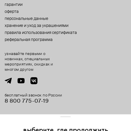
гарантии
оферта
персональные данные
хранение и уход за украшениями
правила использования сертификата
реферальная программа
узнавайте первыми о
новинках, специальных
мероприятиях, скидках и
многом другом
бесплатный звонок по России
8 800 775⁠-07⁠-19
© 2013-2026 ООО «Пойзон Дроп».
все права защищены.
выберите, где продолжить