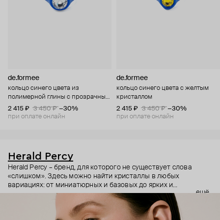
de.formee
de.formee
кольцо синего цвета из
кольцо синего цвета с желтым
полимерной глины с прозрачным
кристаллом
камнем
2 415 ₽
3 450 ₽
−30%
2 415 ₽
3 450 ₽
−30%
при оплате онлайн
при оплате онлайн
Herald Percy
Herald Percy – бренд, для которого не существует слова
«слишком». Здесь можно найти кристаллы в любых
вариациях: от миниатюрных и базовых до ярких и
ещё
массивных, которые сразу становятся главным элементом
образа. Героиня бренда – девушка из мегаполиса, которой
нужно как минимум 25 часов в сутках, чтобы все успеть, и