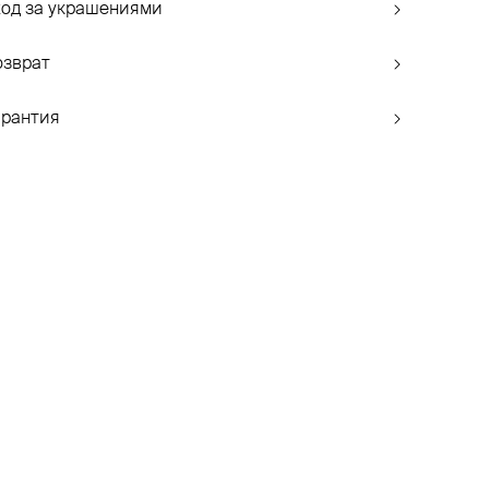
ход за украшениями
озврат
арантия