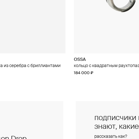
OSSA
OSSA
а из серебра с бриллиантами
рненое с раухтопазом
кольцо с квадратным раухтопа
кольцо с раухтопазом
184 000 ₽
144 000 ₽
подписчики 
знают, каки
рассказать как?