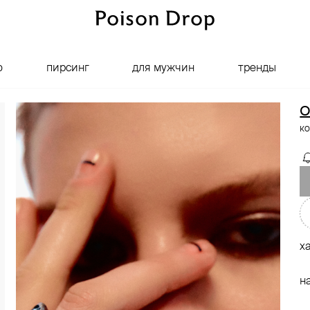
о
пирсинг
для мужчин
тренды
O
ко
х
н