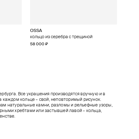
OSSA
OSSA
OSSA
OSSA
ом
ом
кольцо из серебра с трещиной
кольцо из серебра с топазом
кольцо из серебра с цирконием
кольцо из серебра с раухтопазом
58 000 ₽
184 000 ₽
36 000 ₽
184 000 ₽
рбурга. Все украшения производятся вручную и в
 каждом кольце – свой, неповторимый рисунок.
ам натуральные камни, разломы и рельефные узоры,
рными хребтами или застывшей лавой – кольца,
енстве.