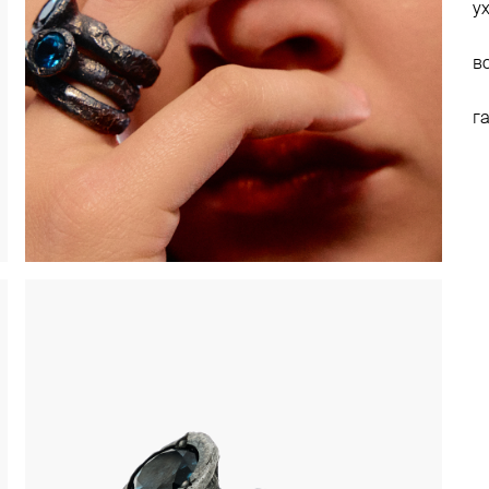
у
в
г