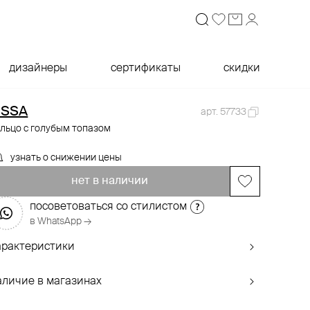
дизайнеры
сертификаты
скидки
SSA
арт. 57733
льцо с голубым топазом
узнать о снижении цены
нет в наличии
посоветоваться со стилистом
в WhatsApp →
арактеристики
аличие в магазинах