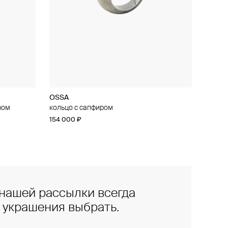
OSSA
зом
кольцо с сапфиром
154 000 ₽
нашей рассылки всегда
е украшения выбрать.