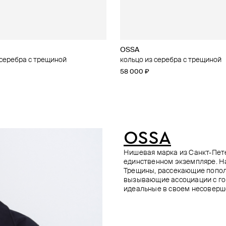
OSSA
OSSA
OSSA
OSSA
 серебра с трещиной
 серебра с топазом
 серебра с гранатом
 серебра с пиритом
кольцо из серебра с трещиной
кольцо из серебра с топазом
кольцо из серебра с раухтопаз
кольцо из серебра с раухтопаз
58 000 ₽
155 000 ₽
144 000 ₽
144 000 ₽
OSSA
Нишевая марка из Санкт-Пете
единственном экземпляре. На
Трещины, рассекающие попол
вызывающие ассоциации с го
идеальные в своем несоверш