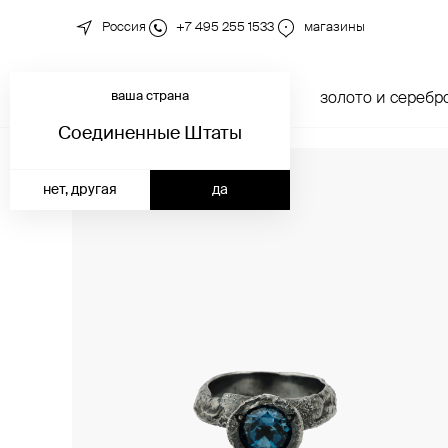
Россия
+7 495 255 1533
магазины
ваша страна
новинки
каталог
золото и серебр
Соединенные Штаты
нет, другая
да