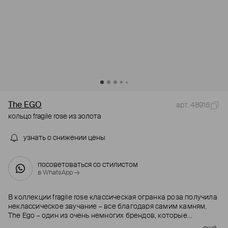
The EGO
арт. 48916
кольцо fragile rose из золота
узнать о снижении цены
посоветоваться со стилистом
в WhatsApp →
В коллекции fragile rose классическая огранка роза получила
неклассическое звучание – все благодаря самим камням.
The Ego – один из очень немногих брендов, которые
работают с бриллиантами соль и перец. Внутри каждого из