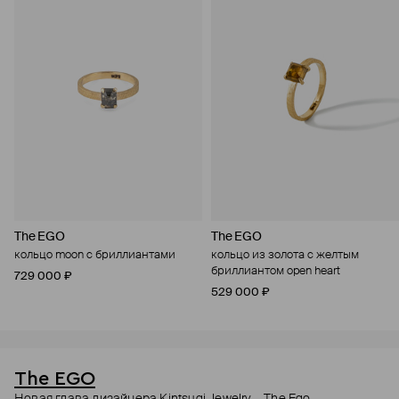
The EGO
The EGO
кольцо moon с бриллиантами
кольцо из золота с желтым
бриллиантом open heart
729 000 ₽
529 000 ₽
The EGO
Новая глава дизайнера Kintsugi Jewelry – The Ego.