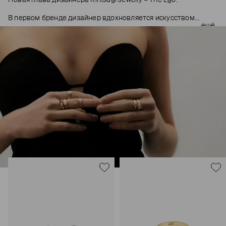
В первом бренде дизайнер вдохновляется искусством
ещё
кинцуги – японской техникой реставрации поврежденных
предметов с помощью золота, намеренно подчеркивающая
трещины и другие изъяны. Второй бренд продолжает те же
традиции: золото и серебро здесь с шероховатой фактурой,
а бриллианты не идеальные прозрачные, а «соль-перец» с
естественными включениями. Украшения The Ego
символизируют отказ от вечной погони за идеалом. Каждое
украшение создано вручную.