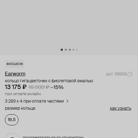
exclusive
Earworm
арт. 58999
кольцо гигацветочек с фиолетовой эмалью
13 175 ₽
15 500 ₽
−15%
при оплате онлайн
3 293 x 4 при оплате частями
размер кольца:
как узнать
16.5