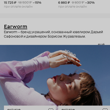
15 725 ₽
18 500 ₽
−15%
6 860 ₽
9 800 ₽
−30%
при оплате онлайн
при оплате онлайн
Earworm
Earworm – бренд украшений, основанный ювелиром Дарьей
Сафоновой и дизайнером Борисом Журавлевым.
ещё
В основе бренда – сочетание концептуальности и
музыкальности (словом earworm называют мелодию,
которая запоминается раз и навсегда). Хотя музыка –
абстрактная форма искусства, украшения Earworm не только
про эмоции, но и про смыслы. Создатели бренда
зашифровывают их в тщательно продуманных формах и
деталях. Каждое украшение как ненавязчивое напоминание
– о том, как важно ценить момент, не забывать, что за зимой
всегда приходит весна, и многом другом.
Украшения Earworm для тех, кто не выбирает между мыслить
и чувствовать.
exclusive
exclusive