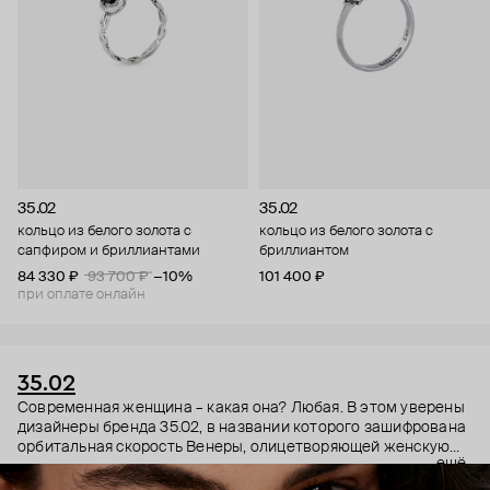
35.02
35.02
кольцо из белого золота с
кольцо из белого золота с
сапфиром и бриллиантами
бриллиантом
84 330 ₽
93 700 ₽
−10%
101 400 ₽
при оплате онлайн
35.02
Современная женщина – какая она? Любая. В этом уверены
дизайнеры бренда 35.02, в названии которого зашифрована
орбитальная скорость Венеры, олицетворяющей женскую
ещё
энергию. Поэтому в украшениях 35.02 сочетается, казалось
бы, несочетаемое – все грани характера. Женственность и