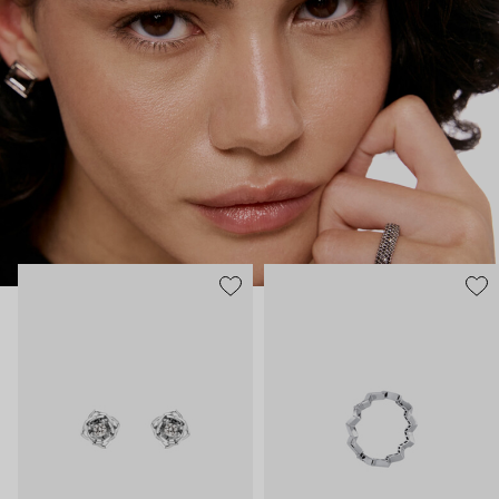
строгость, плавные линии с графичными силуэтами,
современность и классика. В этих украшениях сплетаются
две стороны характера. Черные бриллианты –
таинственность, спрятанная в глубине личности. А белые –
ясная частица нашей души, все светлое, что в нас есть.
Украшения 35.02 – ваш рассказ о себе без слов.