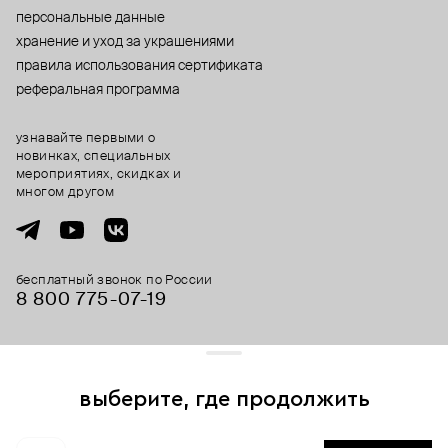
персональные данные
хранение и уход за украшениями
правила использования сертификата
реферальная программа
узнавайте первыми о
новинках, специальных
мероприятиях, скидках и
многом другом
бесплатный звонок по России
8 800 775⁠-07⁠-19
© 2013-2026 ООО «Пойзон Дроп».
все права защищены.
выберите, где продолжить
Для хорошей работы сайта мы используем файлы cookies