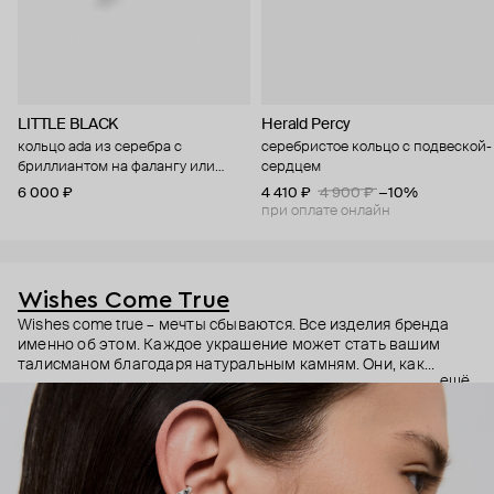
LITTLE BLACK
Herald Percy
кольцо ada из серебра с
серебристое кольцо с подвеской-
бриллиантом на фалангу или
сердцем
мизинец
6 000 ₽
4 410 ₽
4 900 ₽
−10%
при оплате онлайн
Wishes Come True
Wishes come true – мечты сбываются. Все изделия бренда
именно об этом. Каждое украшение может стать вашим
талисманом благодаря натуральным камням. Они, как
ещё
известно, обладают очень сильной энергетикой и
различными свойствами – ваши желания рискуют сбыться.
Дизайнер Анастасия Тарасова мечтала о своём бренде
украшений, и её мечта сбылась.