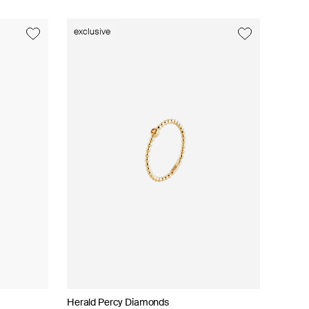
exclusive
exclusive
exclusive
wedding
Herald Percy Diamonds
Mates
Mates
Lovelavka