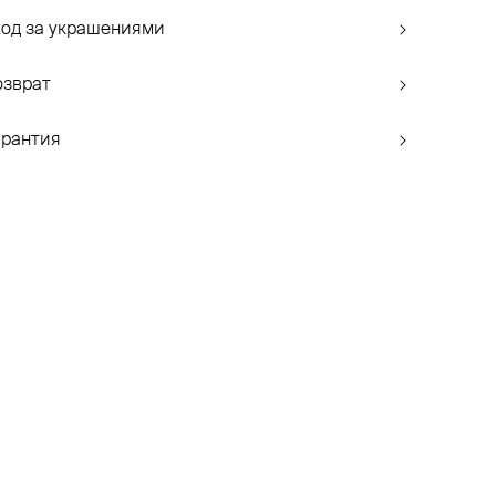
ход за украшениями
озврат
арантия