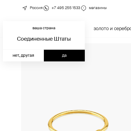
Россия
+7 495 255 1533
магазины
ваша страна
новинки
каталог
золото и серебр
Соединенные Штаты
нет, другая
да