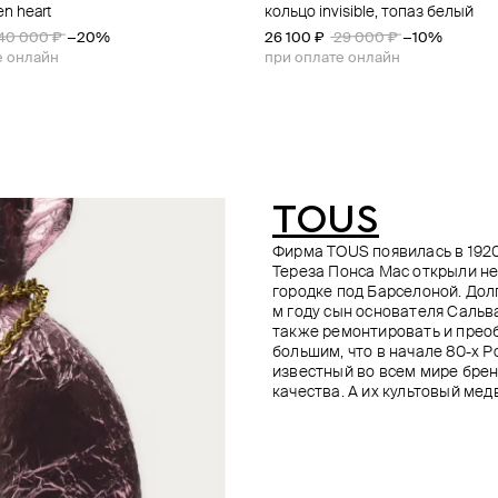
n heart
isible из золота с топазом
 золота
isible, шпинель черная
кольцо invisible, топаз белый
кольцо из золота с фианитом
кольцо из золота со шпинелью
кольцо my color, изумруд
гидротермальный
29 000 ₽
29 000 ₽
34 400 ₽
40 000 ₽
−10%
−20%
−10%
−20%
26 100 ₽
41 100 ₽
39 300 ₽
29 000 ₽
−10%
36 900 ₽
41 000 ₽
−10%
е онлайн
е онлайн
е онлайн
е онлайн
при оплате онлайн
при оплате онлайн
TOUS
Фирма TOUS появилась в 1920
Тереза Понса Мас открыли н
городке под Барселоной. Дол
м году сын основателя Сальв
также ремонтировать и преоб
большим, что в начале 80-х 
известный во всем мире бре
качества. А их культовый ме