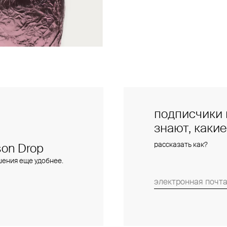
подписчики 
знают, каки
рассказать как?
on Drop
шения еще удобнее.