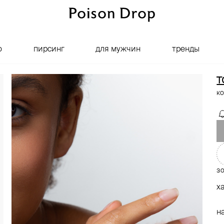
о
пирсинг
для мужчин
тренды
T
ко
зо
х
н