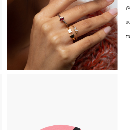
у
в
г