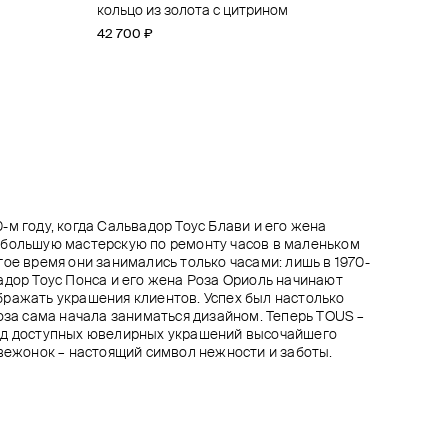
кольцо из золота с цитрином
женское классическое обручальное из
тонкое кольцо-узел из желтого золота
кольцо invisible, изумруд
желтого золота
гидротермальный
42 700 ₽
от 36 090 ₽
от 40 100 ₽
−10%
от 36 900 ₽
26 100 ₽
29 000 ₽
от 41 000 ₽
−10%
−10%
при оплате онлайн
при оплате онлайн
при оплате онлайн
-м году, когда Сальвадор Тоус Блави и его жена
ебольшую мастерскую по ремонту часов в маленьком
гое время они занимались только часами: лишь в 1970-
адор Тоус Понса и его жена Роза Ориоль начинают
ражать украшения клиентов. Успех был настолько
Роза сама начала заниматься дизайном. Теперь TOUS –
нд доступных ювелирных украшений высочайшего
двежонок – настоящий символ нежности и заботы.