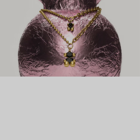
его жена Роза Ориоль начинают также ремонтировать и
преображать украшения клиентов. Успех был настолько
большим, что в начале 80-х Роза сама начала заниматься
дизайном. Теперь TOUS – известный во всем мире бренд
доступных ювелирных украшений высочайшего качества. А
их культовый медвежонок – настоящий символ нежности и
заботы.