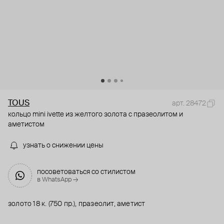
TOUS
арт. 28472
кольцо mini ivette из желтого золота c празеолитом и
аметистом
узнать о снижении цены
посоветоваться со стилистом
в WhatsApp →
золото 18 к. (750 пр.), празеолит, аметист