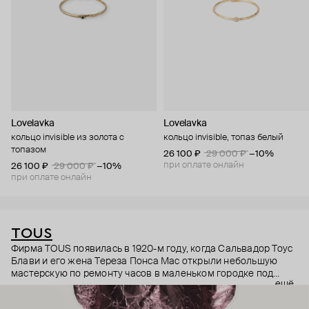
Lovelavka
Lovelavka
кольцо invisible из золота с
кольцо invisible, топаз белый
топазом
26 100 ₽
29 000 ₽
−10%
при оплате онлайн
26 100 ₽
29 000 ₽
−10%
при оплате онлайн
TOUS
Фирма TOUS появилась в 1920-м году, когда Сальвадор Тоус
Блави и его жена Тереза Понса Мас открыли небольшую
мастерскую по ремонту часов в маленьком городке под
ещё
Барселоной. Долгое время они занимались только часами:
лишь в 1970-м году сын основателя Сальвадор Тоус Понса и