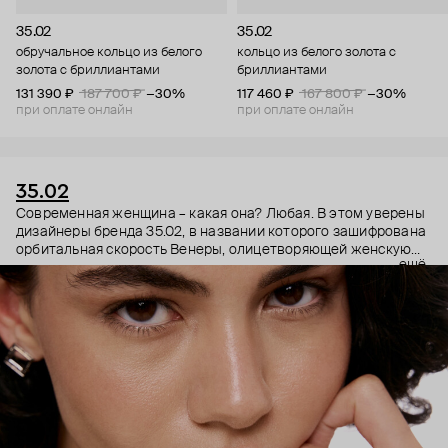
35.02
35.02
обручальное кольцо из белого
кольцо из белого золота с
золота с бриллиантами
бриллиантами
131 390 ₽
187 700 ₽
−30%
117 460 ₽
167 800 ₽
−30%
при оплате онлайн
при оплате онлайн
35.02
Современная женщина – какая она? Любая. В этом уверены
дизайнеры бренда 35.02, в названии которого зашифрована
орбитальная скорость Венеры, олицетворяющей женскую
ещё
энергию. Поэтому в украшениях 35.02 сочетается, казалось
бы, несочетаемое – все грани характера. Женственность и
строгость, плавные линии с графичными силуэтами,
современность и классика. В этих украшениях сплетаются
две стороны характера. Черные бриллианты –
таинственность, спрятанная в глубине личности. А белые –
ясная частица нашей души, все светлое, что в нас есть.
Украшения 35.02 – ваш рассказ о себе без слов.