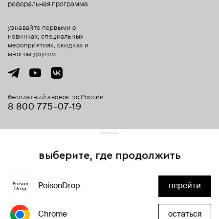
реферальная программа
узнавайте первыми о
новинках, специальных
мероприятиях, скидках и
многом другом
бесплатный звонок по России
8 800 775⁠-07⁠-19
© 2013-2026 ООО «Пойзон Дроп».
все права защищены.
выберите, где продолжить
Для хорошей работы сайта мы используем файлы cookies
и сервисы аналитики. Продолжая его использование,
PoisonDrop
перейти
вы соглашаетесь с нашим
положением об обработке
добавить в корзину
персональных данных
Chrome
остаться
хорошо