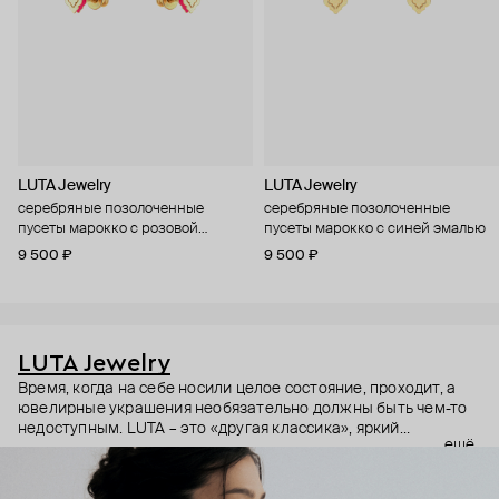
LUTA Jewelry
LUTA Jewelry
серебряные позолоченные
серебряные позолоченные
пусеты марокко с розовой
пусеты марокко с синей эмалью
эмалью
9 500 ₽
9 500 ₽
LUTA Jewelry
Время, когда на себе носили целое состояние, проходит, а
ювелирные украшения необязательно должны быть чем-то
недоступным. LUTA – это «другая классика», яркий
ещё
современный дизайн без драгоценных камней. Дизайнер
бренда Татьяна Лухта (из ее инициалов и сложилось
название марки) – профессиональный архитектор. Поэтому