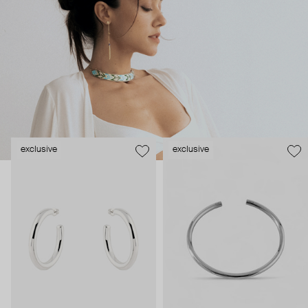
в коллекциях LUTA есть и выверенная геометрия, и
многослойные конструкции. Ее украшения – про акцентный
statement, который можно носить здесь и сейчас: и на
бизнес-встречу, и на вечеринку в Касабланке.
exclusive
exclusive