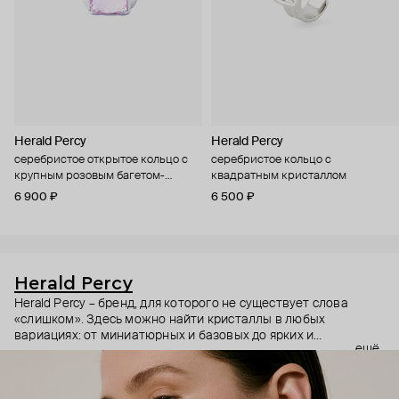
Herald Percy
Herald Percy
серебристое открытое кольцо с
серебристое кольцо с
крупным розовым багетом-
квадратным кристаллом
кристаллом
6 900 ₽
6 500 ₽
Herald Percy
Herald Percy – бренд, для которого не существует слова
«слишком». Здесь можно найти кристаллы в любых
вариациях: от миниатюрных и базовых до ярких и
ещё
массивных, которые сразу становятся главным элементом
образа. Героиня бренда – девушка из мегаполиса, которой
нужно как минимум 25 часов в сутках, чтобы все успеть, и