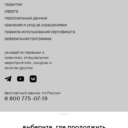
гарантии
оферта
персональные данные
хранение и уход за украшениями
правила использования сертификата
реферальная программа
узнавайте первыми о
новинках, специальных
мероприятиях, скидках и
многом другом
бесплатный звонок по России
8 800 775⁠-07⁠-19
© 2013-2026 ООО «Пойзон Дроп».
все права защищены.
выберите, где продолжить