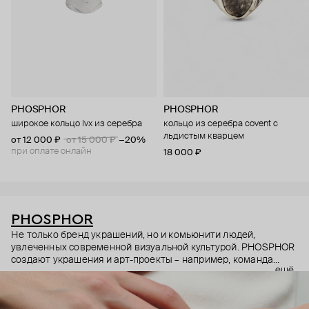
PHOSPHOR
PHOSPHOR
широкое кольцо lvx из серебра
кольцо из серебра covent с
льдистым кварцем
от 12 000 ₽
от 15 000 ₽
−20%
при оплате онлайн
18 000 ₽
PHOSPHOR
Не только бренд украшений, но и комьюнити людей,
увлеченных современной визуальной культурой. PHOSPHOR
создают украшения и арт-проекты – например, команда
ещё
выпустила эксклюзивный журнал.
Кольца PHOSPHOR – для любителей тайных смыслов и