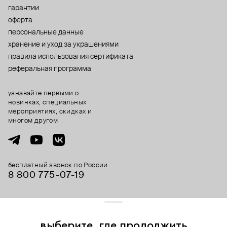
гарантии
оферта
персональные данные
хранение и уход за украшениями
правила использования сертификата
реферальная программа
узнавайте первыми о
новинках, специальных
мероприятиях, скидках и
многом другом
бесплатный звонок по России
8 800 775⁠-07⁠-19
© 2013-2026 ООО «Пойзон Дроп».
все права защищены.
выберите, где продолжить