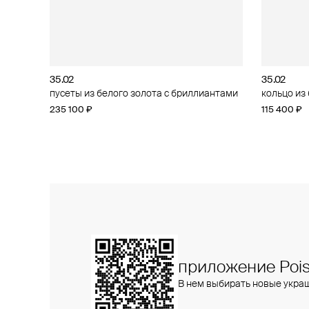
35.02
35.02
35.02
35.02
пусеты из белого золота с бриллиантами
кольцо из белого золота с бриллиантами
кольцо из
пусеты из
бриллиан
235 100 ₽
172 100 ₽
115 400 ₽
117 900 ₽
приложение Pois
В нем выбирать новые укра