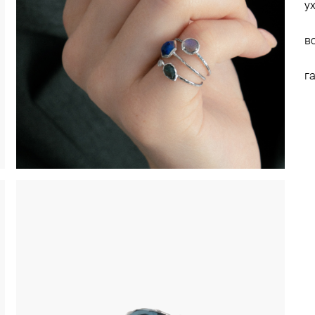
у
в
г