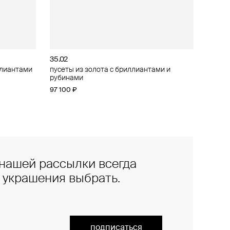
35.02
ллиантами
ллиантами
пусеты из золота с бриллиантами и
рубинами
97 100 ₽
нашей рассылки всегда
е украшения выбрать.
подписаться