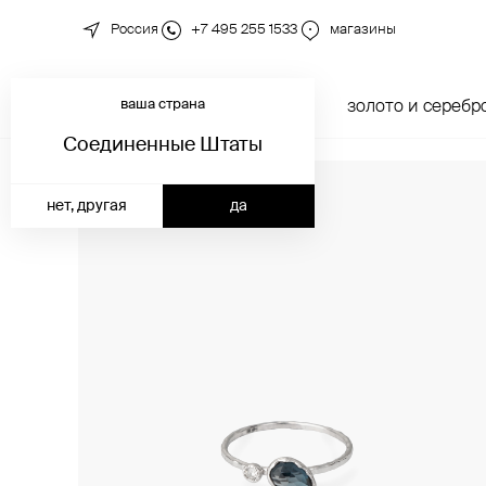
Россия
+7 495 255 1533
магазины
ваша страна
новинки
каталог
золото и серебр
Соединенные Штаты
нет, другая
да