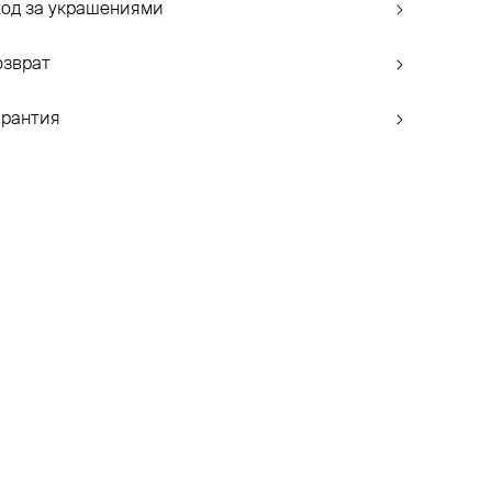
ход за украшениями
озврат
арантия