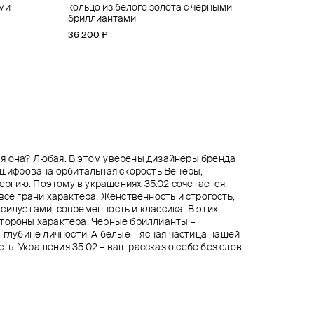
ыми
ллиантами
кольцо из белого золота с черными
колье из золота с рубином
кольцо из белого золота с аметистом
незамкнутое серебристое кольцо
бриллиантами
22 800 ₽
36 900 ₽
3 150 ₽
3 500 ₽
28 500 ₽
41 000 ₽
−10%
−10%
−20%
36 200 ₽
при оплате онлайн
при оплате онлайн
при оплате онлайн
я она? Любая. В этом уверены дизайнеры бренда
зашифрована орбитальная скорость Венеры,
ргию. Поэтому в украшениях 35.02 сочетается,
все грани характера. Женственность и строгость,
силуэтами, современность и классика. В этих
стороны характера. Черные бриллианты –
 глубине личности. А белые – ясная частица нашей
есть. Украшения 35.02 – ваш рассказ о себе без слов.