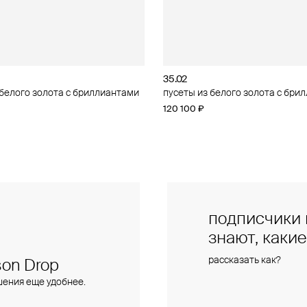
35.02
35.02
 белого золота с бриллиантами
 красного золота с
пусеты из белого золота с бри
кольцо из белого золота с бри
тами
120 100 ₽
202 734 ₽
подписчики 
знают, каки
рассказать как?
on Drop
шения еще удобнее.