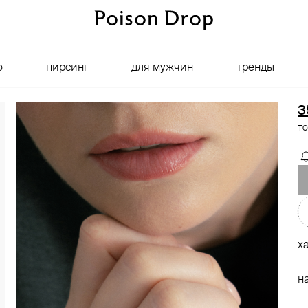
о
пирсинг
для мужчин
тренды
3
то
х
н