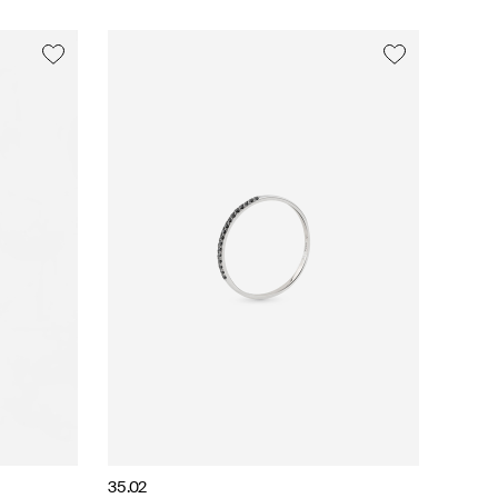
35.02
35.02
Lovelavka
Aloud