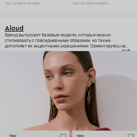
при оплате онлайн
при оплате онлайн
Aloud
Бренд выпускает базовые модели, которые можно
стилизовать с повседневными образами, но также
дополняет их акцентными украшениями. Ориентируясь на
ещё
долгосрочные тренды, вдохновляясь культурой, искусством и
людьми, Aloud показывает коллекции несколько раз в год. А
в названии бренда зашифрован призыв слушать внутренний
голос и транслировать его через украшения.
new
new