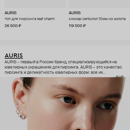
AURIS
AURIS
топ для пирсинга leaf charm
кликер centurion 10мм из золота
26 500 ₽
119 500 ₽
AURIS
AURIS – первый в России бренд, специализирующийся на
ювелирных украшениях для пирсинга. AURIS – это качество
пирсинга и деликатность ювелирных форм: все их
ещё
украшения ручной работы. В процессе создания участвуют
как профессиональные пирсеры (они отвечают за
безопасность и эргономичность пирсинга), так и ювелирные
стилисты (благодаря им дизайн соответствует трендам, а
украшения легко сочетаются между собой).
Украшения AURIS – для тех, кто открыто выражает себя, но
делает это интеллигентно и по-взрослому.