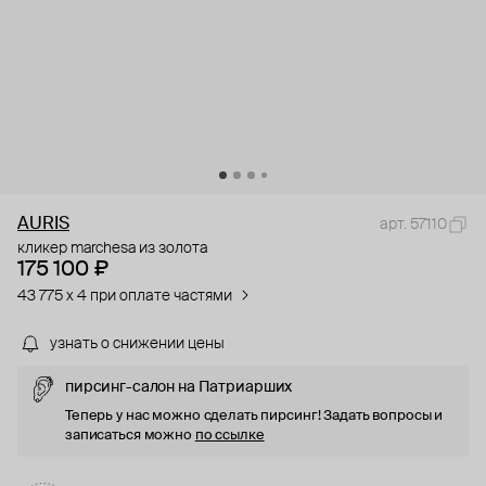
AURIS
арт. 57110
кликер marchesa из золота
175 100 ₽
43 775 x 4 при оплате частями
узнать о снижении цены
пирсинг-салон на Патриарших
Теперь у нас можно сделать пирсинг! Задать вопросы и
записаться можно
по ссылке