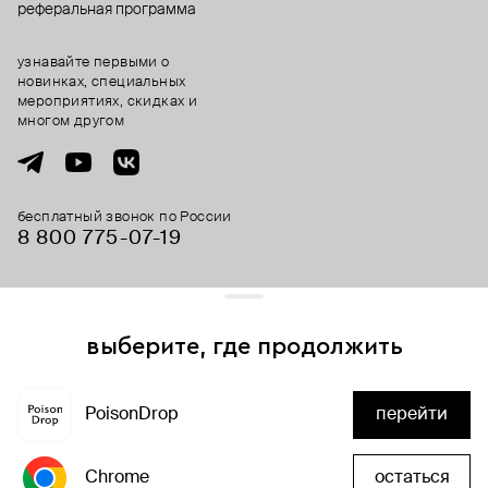
реферальная программа
узнавайте первыми о
новинках, специальных
мероприятиях, скидках и
многом другом
бесплатный звонок по России
8 800 775⁠-07⁠-19
© 2013-2026 ООО «Пойзон Дроп».
все права защищены.
выберите, где продолжить
Для хорошей работы сайта мы используем файлы cookies
и сервисы аналитики. Продолжая его использование,
PoisonDrop
перейти
вы соглашаетесь с нашим
положением об обработке
добавить в корзину
персональных данных
Chrome
остаться
хорошо