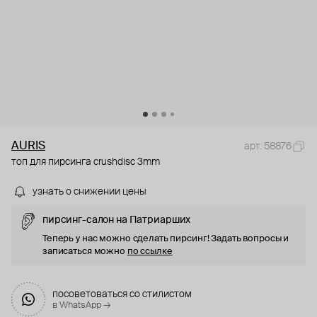
AURIS
арт. 58876
топ для пирсинга crushdisc 3mm
узнать о снижении цены
пирсинг-салон на Патриарших
Теперь у нас можно сделать пирсинг! Задать вопросы и
записаться можно
по ссылке
посоветоваться со стилистом
в WhatsApp →