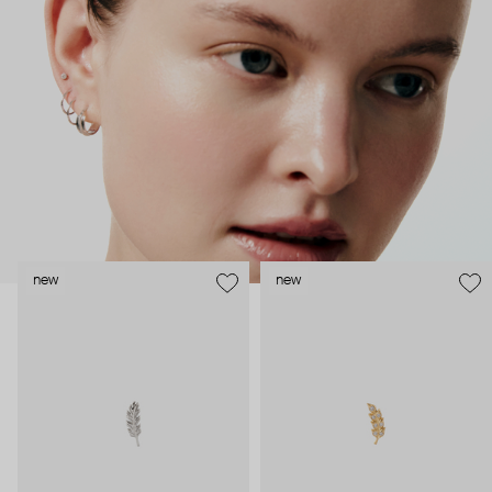
безопасность и эргономичность пирсинга), так и ювелирные
стилисты (благодаря им дизайн соответствует трендам, а
украшения легко сочетаются между собой).
Украшения AURIS – для тех, кто открыто выражает себя, но
делает это интеллигентно и по-взрослому.
new
new