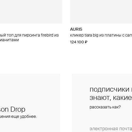
AURIS
AURIS
й топ для пирсинга firebird из
 для пирсинга phoenix из золота
кликер tiara big из платины с с
правый малый топ для пирсинга f
фианитами
золота с фианитами
124 100 ₽
28 000 ₽
подписчики 
знают, каки
рассказать как?
on Drop
шения еще удобнее.