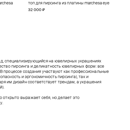
archesa
um grisant
олота
eleaf
топ для пирсинга из платины marchesa eye
топ для пирсинга из платины flower
топ для пирсинга из золота threeleaf
топ для пирсинга battle axe из золота
32 000 ₽
22 500 ₽
20 000 ₽
23 800 ₽
енд, специализирующийся на ювелирных украшениях
чество пирсинга и деликатность ювелирных форм: все
 В процессе создания участвуют как профессиональные
опасность и эргономичность пирсинга), так и
ря им дизайн соответствует трендам, а украшения
й).
то открыто выражает себя, но делает это
у.