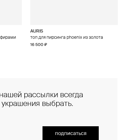
AURIS
апфирами
irebird из
топ для пирсинга phoenix из золота
16 500 ₽
нашей рассылки всегда
е украшения выбрать.
подписаться