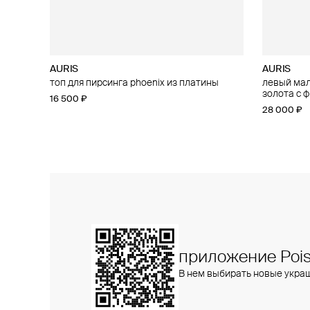
AURIS
AURIS
AURIS
AURIS
топ для пирсинга phoenix из платины
большой топ для пирсинга threeleaf из
левый малы
малый топ
золота с бриллиантами
золота с 
16 500 ₽
15 400 ₽
25 800 ₽
28 000 ₽
приложение Pois
В нем выбирать новые укра