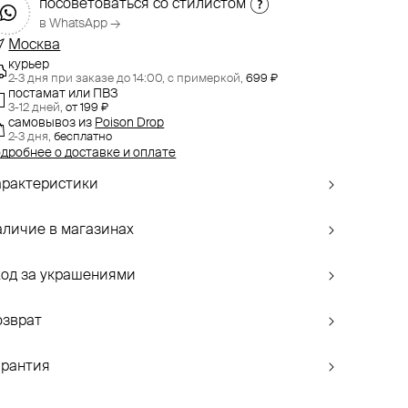
посоветоваться со стилистом
в WhatsApp →
Москва
курьер
2-3 дня при заказе до 14:00,
с примеркой,
699 ₽
постамат или ПВЗ
3-12 дней,
от 199 ₽
самовывоз
из
Poison Drop
2-3 дня,
бесплатно
дробнее о доставке и оплате
арактеристики
аличие в магазинах
ход за украшениями
озврат
арантия