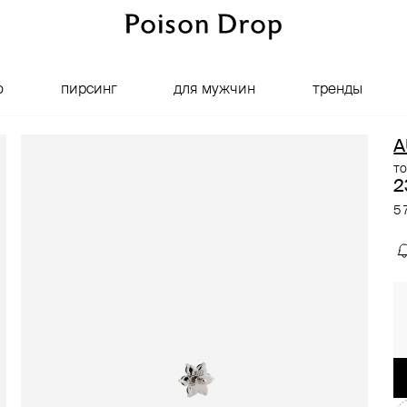
о
пирсинг
для мужчин
тренды
A
то
2
5 