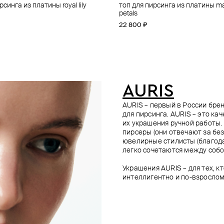
рсинга из платины royal lily
ирсинга из платины amour
ирсинга из золота amour
рсинга из золота threeleaf
топ для пирсинга из платины m
топ для пирсинга из платины pri
топ для пирсинга threeleaf из з
топ для пирсинга из золота thre
petals
29 700 ₽
18 500 ₽
31 700 ₽
22 800 ₽
AURIS
AURIS – первый в России бр
для пирсинга. AURIS – это ка
их украшения ручной работы.
пирсеры (они отвечают за без
ювелирные стилисты (благода
легко сочетаются между собо
Украшения AURIS – для тех, к
интеллигентно и по-взрослом