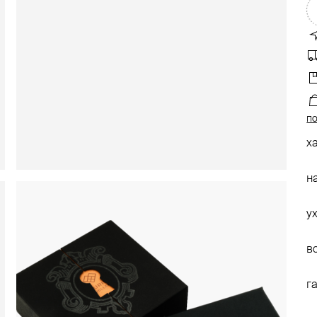
по
х
н
у
в
г