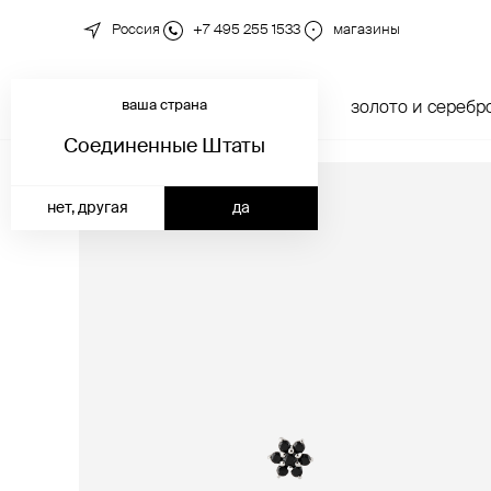
Россия
+7 495 255 1533
магазины
ваша страна
новинки
каталог
золото и серебр
Соединенные Штаты
нет, другая
да