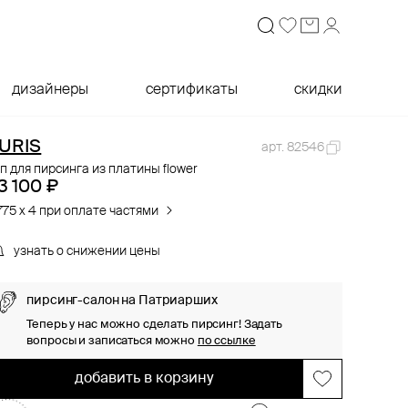
дизайнеры
сертификаты
скидки
URIS
арт. 82546
п для пирсинга из платины flower
3 100 ₽
775 x 4 при оплате частями
узнать о снижении цены
пирсинг-салон на Патриарших
Теперь у нас можно сделать пирсинг! Задать
вопросы и записаться можно
по ссылке
добавить в корзину