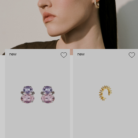
new
new