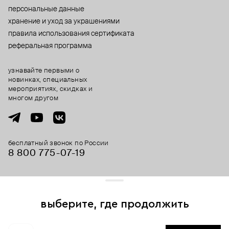
персональные данные
хранение и уход за украшениями
правила использования сертификата
реферальная программа
узнавайте первыми о
новинках, специальных
мероприятиях, скидках и
многом другом
бесплатный звонок по России
8 800 775⁠-07⁠-19
© 2013-2026 ООО «Пойзон Дроп».
все права защищены.
выберите, где продолжить
Для хорошей работы сайта мы используем файлы cookies