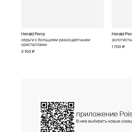
Herald Percy
Herald Percy
Herald Per
Herald Per
серьги с большими разноцветными
золотистая моносерьга с кристаллами
золотисты
пусеты с 
кристаллами
3 400 ₽
1 700 ₽
1 900 ₽
3 100 ₽
приложение Pois
В нем выбирать новые укра