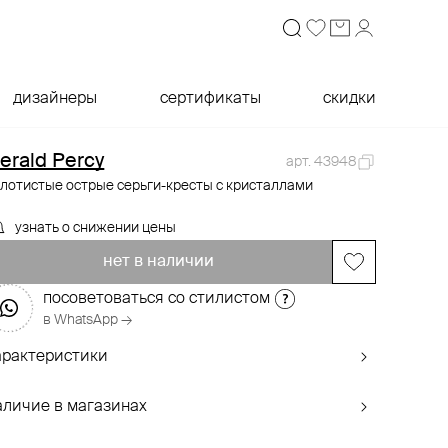
дизайнеры
сертификаты
скидки
erald Percy
арт. 43948
лотистые острые серьги-кресты с кристаллами
узнать о снижении цены
нет в наличии
посоветоваться со стилистом
в WhatsApp →
арактеристики
аличие в магазинах