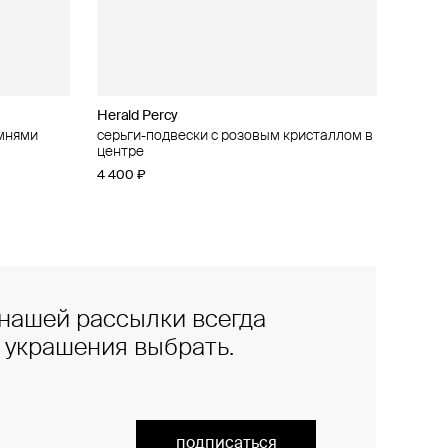
Herald Percy
амнями
серьги-подвески с розовым кристаллом в
центре
4 400 ₽
нашей рассылки всегда
е украшения выбрать.
подписаться