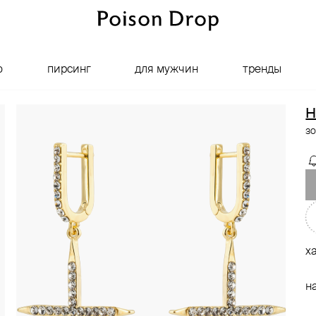
о
пирсинг
для мужчин
тренды
H
зо
х
н