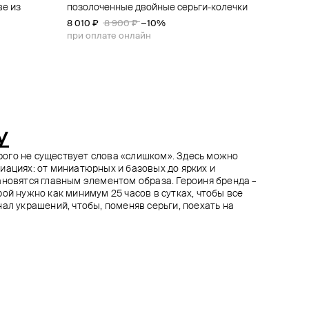
ве из
вными
з груш
позолоченные двойные серьги-колечки
золотистые серьги с кристаллами
золотистые серьги в виде резьбы и гаек
серебристые серьги с кристаллами
нем в
8 010 ₽
3 500 ₽
6 930 ₽
7 900 ₽
8 900 ₽
7 700 ₽
5 000 ₽
−10%
−10%
−30%
при оплате онлайн
при оплате онлайн
при оплате онлайн
y
торого не существует слова «слишком». Здесь можно
иациях: от миниатюрных и базовых до ярких и
ановятся главным элементом образа. Героиня бренда –
ой нужно как минимум 25 часов в сутках, чтобы все
ал украшений, чтобы, поменяв серьги, поехать на