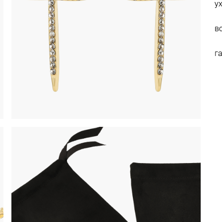
у
в
г