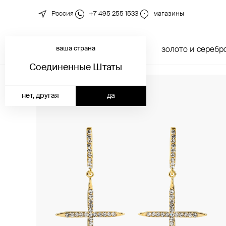
Россия
+7 495 255 1533
магазины
ваша страна
новинки
каталог
золото и серебр
Соединенные Штаты
нет, другая
да