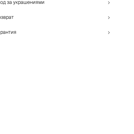
ход за украшениями
озврат
арантия