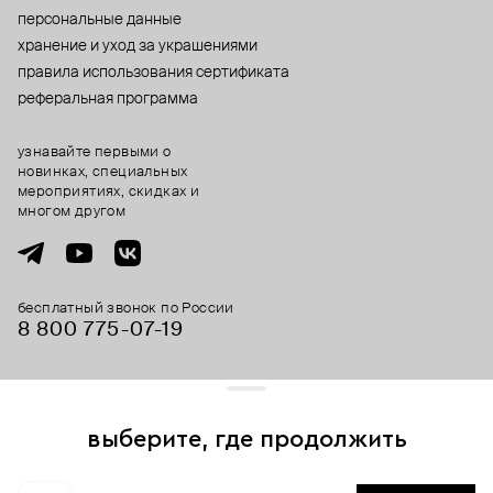
персональные данные
хранение и уход за украшениями
правила использования сертификата
реферальная программа
узнавайте первыми о
новинках, специальных
мероприятиях, скидках и
многом другом
бесплатный звонок по России
8 800 775⁠-07⁠-19
© 2013-2026 ООО «Пойзон Дроп».
все права защищены.
выберите, где продолжить
Для хорошей работы сайта мы используем файлы cookies