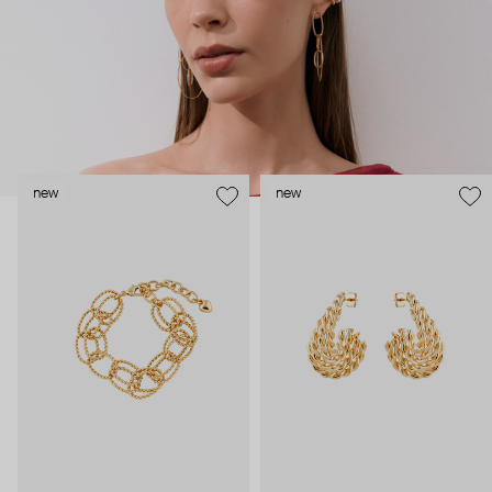
new
new