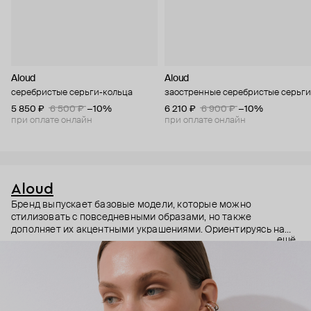
Aloud
Aloud
серебристые серьги-кольца
заостренные серебристые серьги
5 850 ₽
6 500 ₽
−10%
6 210 ₽
6 900 ₽
−10%
при оплате онлайн
при оплате онлайн
Aloud
Бренд выпускает базовые модели, которые можно
стилизовать с повседневными образами, но также
дополняет их акцентными украшениями. Ориентируясь на
ещё
долгосрочные тренды, вдохновляясь культурой, искусством и
людьми, Aloud показывает коллекции несколько раз в год. А
в названии бренда зашифрован призыв слушать внутренний
голос и транслировать его через украшения.