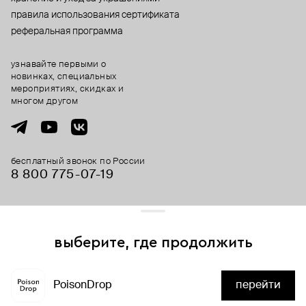
правила использования сертификата
реферальная программа
узнавайте первыми о
новинках, специальных
мероприятиях, скидках и
многом другом
бесплатный звонок по России
8 800 775⁠-07⁠-19
© 2013-2026 ООО «Пойзон Дроп».
все права защищены.
выберите, где продолжить
Для хорошей работы сайта мы используем файлы cookies
и сервисы аналитики. Продолжая его использование,
PoisonDrop
перейти
вы соглашаетесь с нашим
положением об обработке
нет в наличии