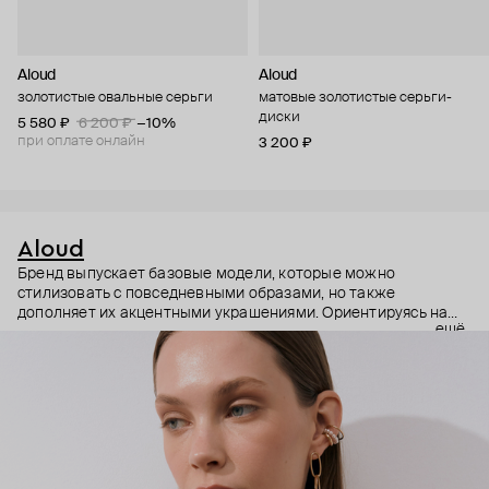
Aloud
Aloud
золотистые овальные серьги
матовые золотистые серьги-
диски
5 580 ₽
6 200 ₽
−10%
при оплате онлайн
3 200 ₽
Aloud
Бренд выпускает базовые модели, которые можно
стилизовать с повседневными образами, но также
дополняет их акцентными украшениями. Ориентируясь на
ещё
долгосрочные тренды, вдохновляясь культурой, искусством и
людьми, Aloud показывает коллекции несколько раз в год. А
в названии бренда зашифрован призыв слушать внутренний
голос и транслировать его через украшения.