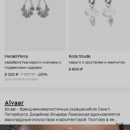
Herald Percy
Kotlo Studio
серебристые серьги-кликеры с
серьги с хрусталем и жемчугом
подвесками-шарами
6 800 ₽
6 320 ₽
7 900 ₽
−20%
при оплате онлайн
Alvaar
Alvaar – бренд минималистичных украшений из Санкт-
Петербурга. Дизайнер Эльвира Ломовская вдохновляется
авангардным искусством и архитектурой. Поэтому в ее
ещё
коллекциях – простые формы, легкость, эргономичность,