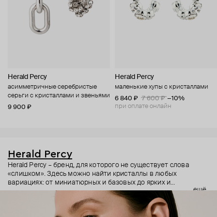
Herald Percy
Herald Percy
асимметричные серебристые
маленькие хупы с кристаллами
серьги с кристаллами и звеньями
6 840 ₽
7 600 ₽
−10%
при оплате онлайн
9 900 ₽
Herald Percy
Herald Percy – бренд, для которого не существует слова
«слишком». Здесь можно найти кристаллы в любых
вариациях: от миниатюрных и базовых до ярких и
ещё
массивных, которые сразу становятся главным элементом
образа. Героиня бренда – девушка из мегаполиса, которой
нужно как минимум 25 часов в сутках, чтобы все успеть, и