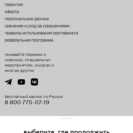
гарантии
оферта
персональные данные
хранение и уход за украшениями
правила использования сертификата
реферальная программа
узнавайте первыми о
новинках, специальных
мероприятиях, скидках и
многом другом
бесплатный звонок по России
8 800 775⁠-07⁠-19
© 2013-2026 ООО «Пойзон Дроп».
все права защищены.
выберите, где продолжить