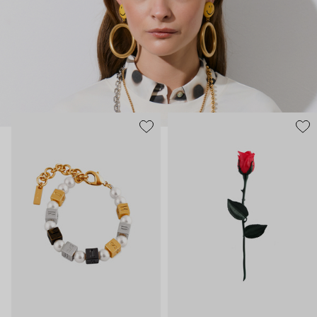
нарисованные: с кристаллами размером с ладонь и будто бы
расплавленными сердцами.