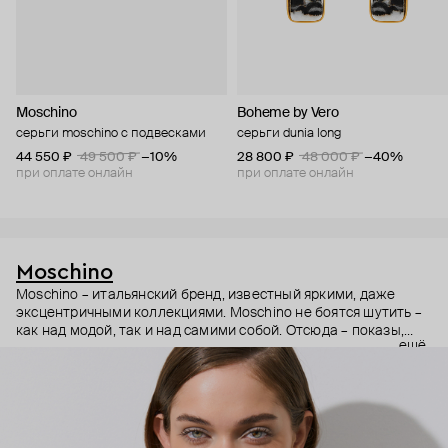
Moschino
Boheme by Vero
серьги moschino с подвесками
серьги dunia long
44 550 ₽
49 500 ₽
−10%
28 800 ₽
48 000 ₽
−40%
при оплате онлайн
при оплате онлайн
Moschino
Moschino – итальянский бренд, известный яркими, даже
эксцентричными коллекциями. Moschino не боятся шутить –
как над модой, так и над самими собой. Отсюда – показы,
ещё
мгновенно становящиеся главными событиями, вирусные
выходы селебрити (помните Кэти Перри в платье-люстре на
бале Института костюма Met Gala в 2019 году?) и
коллаборации с самыми неожиданными кандидатами, от
«Улицы Сезам» до The Sims. Украшения бренда –
гипертрофированно праздничные, практически