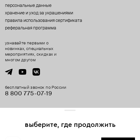
персональные данные
хранение и уход за украшениями
правила использования сертификата
реферальная программа
узнавайте первыми о
новинках, специальных
мероприятиях, скидках и
многом другом
бесплатный звонок по России
8 800 775⁠-07⁠-19
© 2013-2026 ООО «Пойзон Дроп».
все права защищены.
выберите, где продолжить
Для хорошей работы сайта мы используем файлы cookies