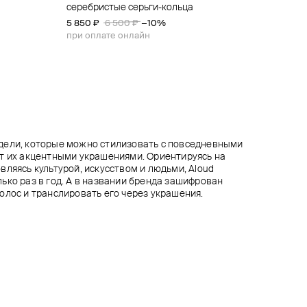
льца
серебристые серьги-кольца
золотистые серьги-кольца с подвесками
серебристые серьги-кольца с узелками
биколорные двойные серьги
5 850 ₽
6 300 ₽
4 050 ₽
3 480 ₽
6 500 ₽
8 700 ₽
7 000 ₽
4 500 ₽
−60%
−10%
−10%
−10%
при оплате онлайн
при оплате онлайн
при оплате онлайн
при оплате онлайн
дели, которые можно стилизовать с повседневными
т их акцентными украшениями. Ориентируясь на
вляясь культурой, искусством и людьми, Aloud
ько раз в год. А в названии бренда зашифрован
олос и транслировать его через украшения.