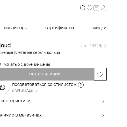
дизайнеры
сертификаты
скидки
loud
арт. 25425
ежевые плетеные серьги-кольца
узнать о снижении цены
нет в наличии
посоветоваться со стилистом
в WhatsApp →
арактеристики
аличие в магазинах