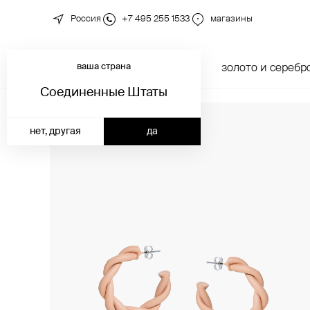
Россия
+7 495 255 1533
магазины
ваша страна
новинки
каталог
золото и серебр
Соединенные Штаты
нет, другая
да