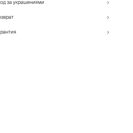
ход за украшениями
озврат
арантия