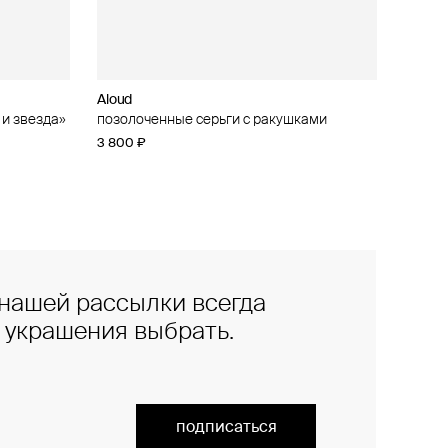
Aloud
 и звезда»
позолоченные серьги с ракушками
3 800 ₽
нашей рассылки всегда
е украшения выбрать.
подписаться