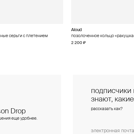
Aloud
Aloud
ные серьги с плетением
ное кольцо с кубическим
позолоченное кольцо «ракушка
золотистое колье-цепь
 «ракушка и звезда»
2 200 ₽
5 600 ₽
подписчики 
знают, каки
рассказать как?
on Drop
шения еще удобнее.