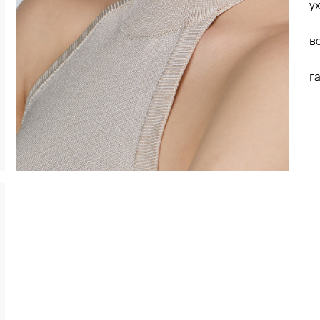
у
в
г