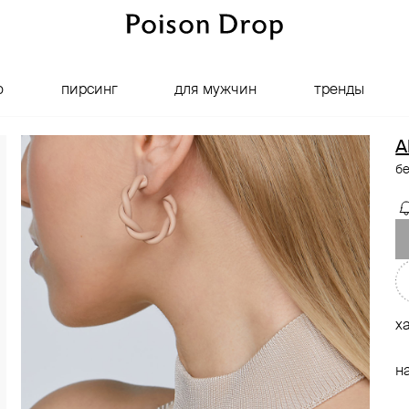
о
пирсинг
для мужчин
тренды
A
б
х
н