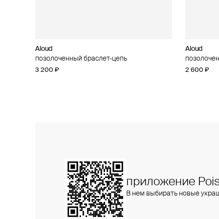
Aloud
Aloud
Aloud
Aloud
позолоченный браслет-цепь
позолоченное колье-цепь
позолочен
позолочен
цирконием
3 200 ₽
5 100 ₽
2 600 ₽
2 200 ₽
приложение Pois
В нем выбирать новые укра