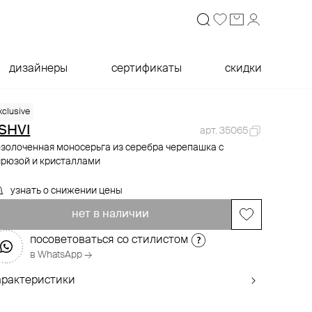
дизайнеры
сертификаты
скидки
xclusive
SHVI
арт. 35065
золоченная моносерьга из серебра черепашка с
ирюзой и кристаллами
узнать о снижении цены
нет в наличии
посоветоваться со стилистом
в WhatsApp →
арактеристики