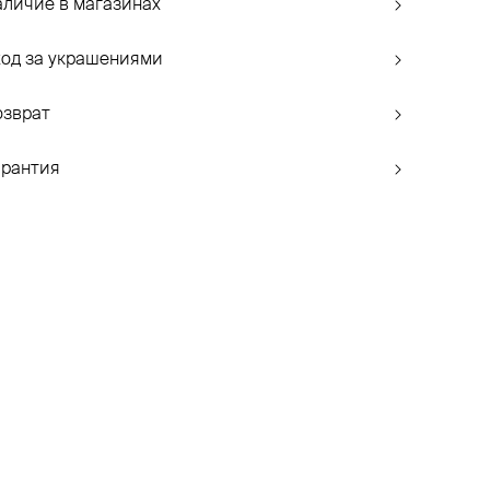
аличие в магазинах
ход за украшениями
озврат
арантия