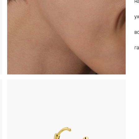
н
у
в
г