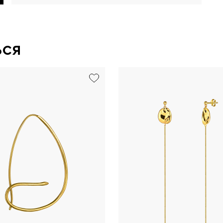
ься
exclusive