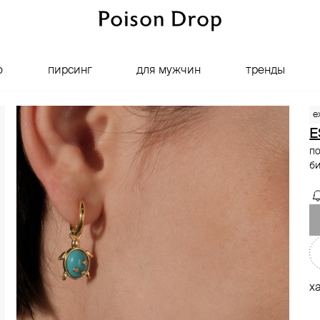
о
пирсинг
для мужчин
тренды
e
E
по
б
х