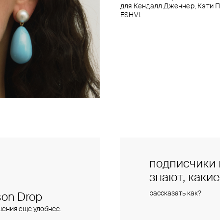
для Кендалл Дженнер, Кэти Пе
ESHVI.
подписчики 
знают, каки
рассказать как?
on Drop
шения еще удобнее.