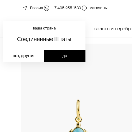
Россия
+7 495 255 1533
магазины
ваша страна
новинки
каталог
золото и серебр
Соединенные Штаты
нет, другая
да