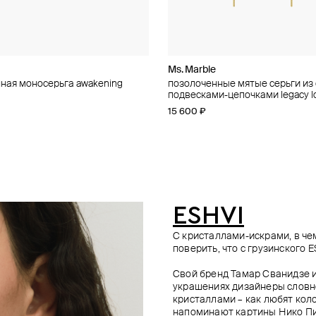
ximova
Ms. Marble
Vertigo Jewellery Lab
Ms. Marble
by Yankovskaya
ная моносерьга awakening
ные асимметричные серьги из
ные круглые пусеты-змеи из
е серьги с позолоченым
позолоченные мятые серьги из 
позолоченные пусеты “cell mono
позолоченные витые серьги из
позолоченная моносерьга-кара
 динозавром
ditation
 "сияние"
подвесками-цепочками legacy l
серебра
virtue
красным грифелем
3 500 ₽
−15%
15 600 ₽
9 750 ₽
19 200 ₽
17 500 ₽
15 000 ₽
−35%
е онлайн
при оплате онлайн
ESHVI
С кристаллами-искрами, в че
поверить, что с грузинского 
Свой бренд Тамар Сванидзе и
украшениях дизайнеры словно
кристаллами – как любят ко
напоминают картины Нико Пи