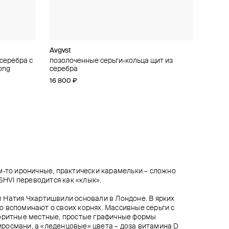
Avgvst
Maximilian Silver Label
11 Jewellery
Jewlia
серебра с
” из
 серебра
ндаш с
позолоченные серьги-кольца щит из
малые позолоченные серьги «авокадо»
позолоченные серьги beetle из серебра
моносерьга-игла из серебра с шипом
ong
серебра
11 620 ₽
15 000 ₽
18 500 ₽
16 600 ₽
−30%
16 800 ₽
при оплате онлайн
м-то ироничные, практически карамельки – сложно
ESHVI переводится как «клык».
 Натия Чхартишвили основали в Лондоне. В ярких
 вспоминают о своих корнях. Массивные серьги с
лоритные местные, простые графичные формы
росмани, а «леденцовые» цвета – доза витамина D