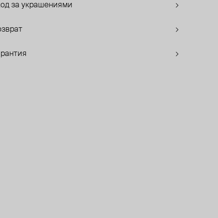
ход за украшениями
озврат
арантия