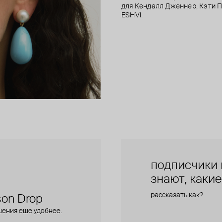
для Кендалл Дженнер, Кэти Пе
ESHVI.
подписчики 
знают, каки
рассказать как?
on Drop
шения еще удобнее.