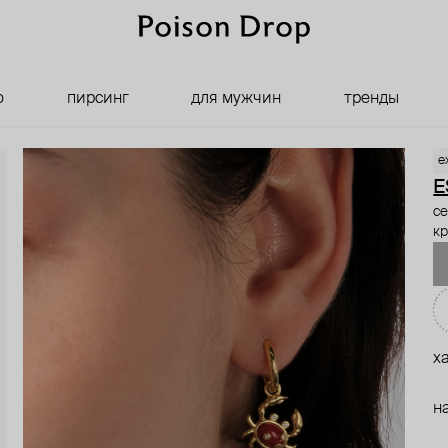
о
пирсинг
для мужчин
тренды
e
E
се
к
х
н