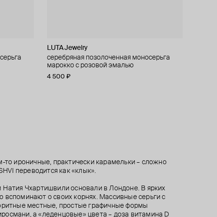
LUTA Jewelry
Vertigo Jewellery Lab
R!VER
TABU
серьга
о 925,
ri
 twins
серебряная позолоченная моносерьга
клаймбер venenum climber gold серебро
пусеты из серебра с фианитами
позолоченный кафф из серебра torus
.008ct
марокко с розовой эмалью
925, позолота 24к
3 500 ₽
4 600 ₽
4 500 ₽
13 000 ₽
20 000 ₽
−35%
при оплате онлайн
м-то ироничные, практически карамельки – сложно
ESHVI переводится как «клык».
 Натия Чхартишвили основали в Лондоне. В ярких
 вспоминают о своих корнях. Массивные серьги с
лоритные местные, простые графичные формы
росмани, а «леденцовые» цвета – доза витамина D