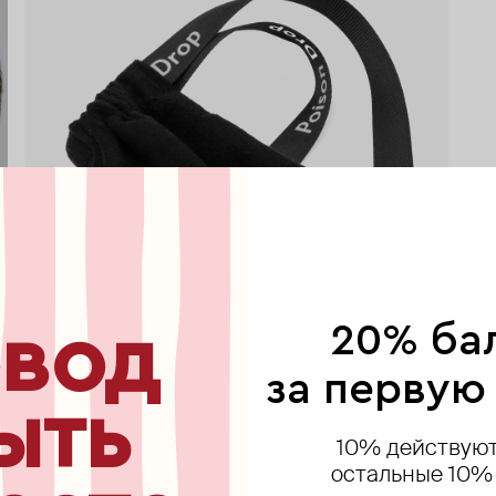
вод
20% ба
за первую
ыть
10% действуют
остальные 10%