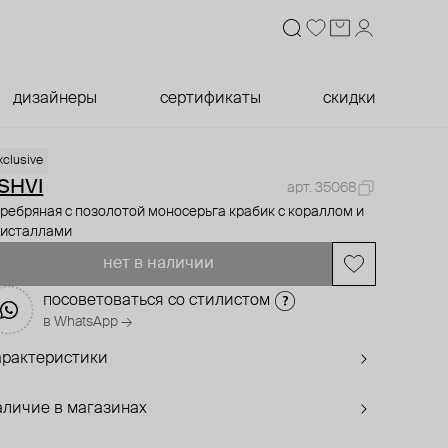
дизайнеры
сертификаты
скидки
xclusive
SHVI
арт. 35068
ребряная с позолотой моносерьга крабик с кораллом и
ристаллами
нет в наличии
посоветоваться со стилистом
в WhatsApp →
арактеристики
аличие в магазинах