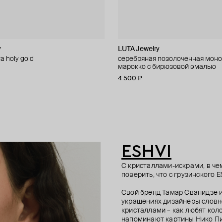
y
LUTA Jewelry
Vertigo Jewellery Lab
TABU
TABU
 holy gold
ная моносерьга awakening
ный кафф из серебра ufo
ный кафф из серебра bubbles
серебряная позолоченная моно
моносерьга сleoptr gold, серебр
позолоченный кафф из серебра t
позолоченные каффы из серебра
марокко с бирюзовой эмалью
позолота 24k, бел. бриллиант 0
4 600 ₽
4 800 ₽
4 500 ₽
27 950 ₽
43 000 ₽
−35%
при оплате онлайн
ESHVI
С кристаллами-искрами, в че
поверить, что с грузинского 
Свой бренд Тамар Сванидзе и
украшениях дизайнеры словно
кристаллами – как любят ко
напоминают картины Нико Пи