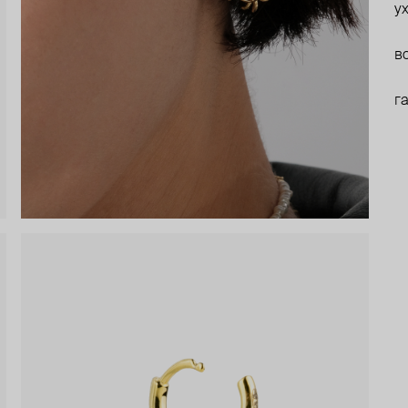
у
в
г