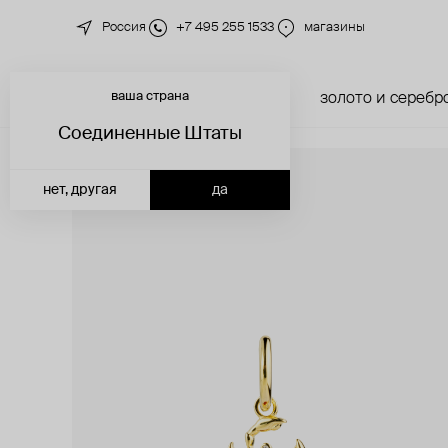
Россия
+7 495 255 1533
магазины
ваша страна
новинки
каталог
золото и серебр
Соединенные Штаты
нет, другая
да