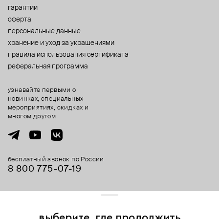
гарантии
оферта
персональные данные
хранение и уход за украшениями
правила использования сертификата
реферальная программа
узнавайте первыми о
новинках, специальных
мероприятиях, скидках и
многом другом
бесплатный звонок по России
8 800 775⁠-07⁠-19
© 2013-2026 ООО «Пойзон Дроп».
все права защищены.
выберите, где продолжить