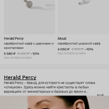
Herald Percy
Aloud
серебристый кафф с шариками и
серебристый широкий кафф
кристаллами
4 050 ₽
4 500 ₽
−10%
при оплате онлайн
5 580 ₽
6 200 ₽
−10%
при оплате онлайн
Herald Percy
Herald Percy – бренд, для которого не существует слова
«слишком». Здесь можно найти кристаллы в любых
вариациях: от миниатюрных и базовых до ярких и
ещё
массивных, которые сразу становятся главным элементом
образа. Героиня бренда – девушка из мегаполиса, которой
нужно как минимум 25 часов в сутках, чтобы все успеть, и