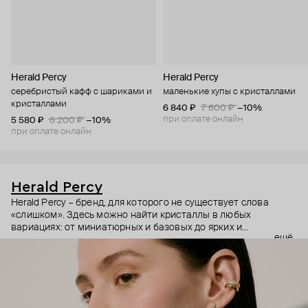
Herald Percy
Herald Percy
серебристый кафф с шариками и
маленькие хупы с кристаллами
кристаллами
6 840 ₽
7 600 ₽
−10%
при оплате онлайн
5 580 ₽
6 200 ₽
−10%
при оплате онлайн
Herald Percy
Herald Percy – бренд, для которого не существует слова
«слишком». Здесь можно найти кристаллы в любых
вариациях: от миниатюрных и базовых до ярких и
ещё
массивных, которые сразу становятся главным элементом
образа. Героиня бренда – девушка из мегаполиса, которой
нужно как минимум 25 часов в сутках, чтобы все успеть, и
внушительный арсенал украшений, чтобы, поменяв серьги,
поехать на вечеринку сразу из офиса.