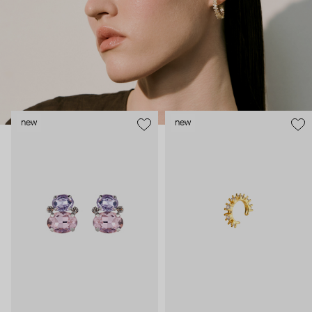
new
new