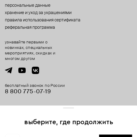
персональные данные
хранение и уход за украшениями
правила использования сертификата
реферальная программа
узнавайте первыми о
новинках, специальных
мероприятиях, скидках и
многом другом
бесплатный звонок по России
8 800 775⁠-07⁠-19
© 2013-2026 ООО «Пойзон Дроп».
все права защищены.
выберите, где продолжить
Для хорошей работы сайта мы используем файлы cookies