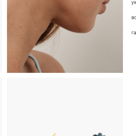
у
в
г