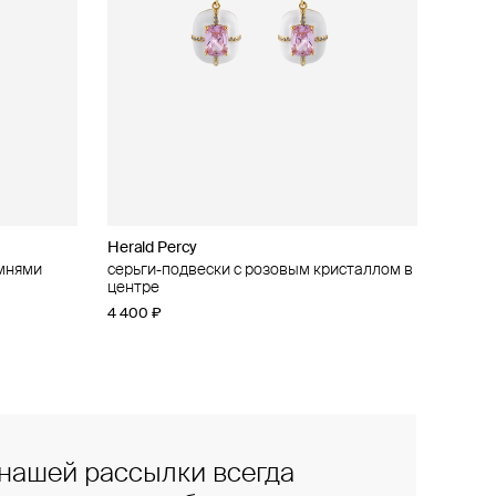
Herald Percy
амнями
серьги-подвески с розовым кристаллом в
центре
4 400 ₽
нашей рассылки всегда