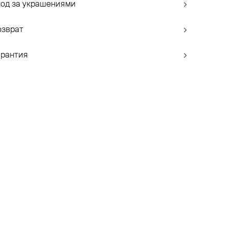
ход за украшениями
озврат
арантия