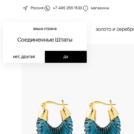
Россия
+7 495 255 1533
магазины
ваша страна
новинки
каталог
золото и серебр
Соединенные Штаты
нет, другая
да