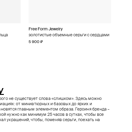
Free Form Jewelry
Herald Percy
Herald Percy
Herald Percy
льца
ми
золотистые объемные серьги с сердцами
серьги в форме банта с голубым
золотистые серьги с камнями
серебристые серьги-шипы с кристаллами
кристаллом-сердцем
5 900 ₽
3 900 ₽
7 380 ₽
8 200 ₽
−10%
7 380 ₽
8 200 ₽
−10%
при оплате онлайн
при оплате онлайн
y
торого не существует слова «слишком». Здесь можно
иациях: от миниатюрных и базовых до ярких и
ановятся главным элементом образа. Героиня бренда –
ой нужно как минимум 25 часов в сутках, чтобы все
ал украшений, чтобы, поменяв серьги, поехать на