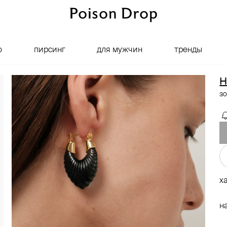
о
пирсинг
для мужчин
тренды
H
зо
х
н