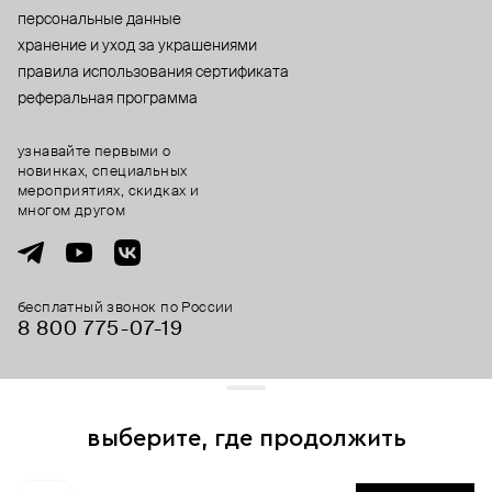
персональные данные
хранение и уход за украшениями
правила использования сертификата
реферальная программа
узнавайте первыми о
новинках, специальных
мероприятиях, скидках и
многом другом
бесплатный звонок по России
8 800 775⁠-07⁠-19
© 2013-2026 ООО «Пойзон Дроп».
все права защищены.
выберите, где продолжить
Для хорошей работы сайта мы используем файлы cookies