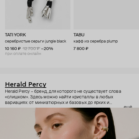
TATI YORK
TABU
серебристые серьги jungle black
кафф из серебра plump
10 160 ₽
12 700 ₽
−20%
7 800 ₽
при оплате онлайн
Herald Percy
Herald Percy – бренд, для которого не существует слова
«слишком». Здесь можно найти кристаллы в любых
вариациях: от миниатюрных и базовых до ярких и
ещё
массивных, которые сразу становятся главным элементом
образа. Героиня бренда – девушка из мегаполиса, которой
нужно как минимум 25 часов в сутках, чтобы все успеть, и
внушительный арсенал украшений, чтобы, поменяв серьги,
поехать на вечеринку сразу из офиса.