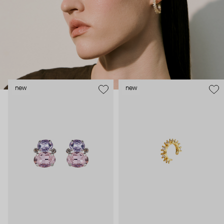
new
new