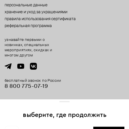
персональные данные
хранение и уход за украшениями
правила использования сертификата
реферальная программа
узнавайте первыми о
новинках, специальных
мероприятиях, скидках и
многом другом
бесплатный звонок по России
8 800 775⁠-07⁠-19
© 2013-2026 ООО «Пойзон Дроп».
все права защищены.
выберите, где продолжить
Для хорошей работы сайта мы используем файлы cookies