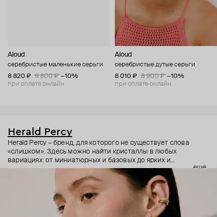
Aloud
Aloud
серебристые маленькие серьги
серебристые дутые серьги
8 820 ₽
9 800 ₽
−10%
8 010 ₽
8 900 ₽
−10%
при оплате онлайн
при оплате онлайн
Herald Percy
Herald Percy – бренд, для которого не существует слова
«слишком». Здесь можно найти кристаллы в любых
вариациях: от миниатюрных и базовых до ярких и
ещё
массивных, которые сразу становятся главным элементом
образа. Героиня бренда – девушка из мегаполиса, которой
нужно как минимум 25 часов в сутках, чтобы все успеть, и
внушительный арсенал украшений, чтобы, поменяв серьги,
поехать на вечеринку сразу из офиса.