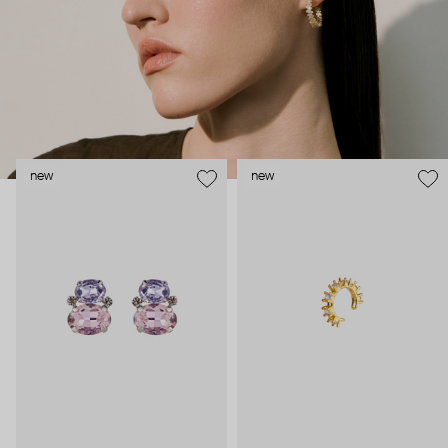
new
new