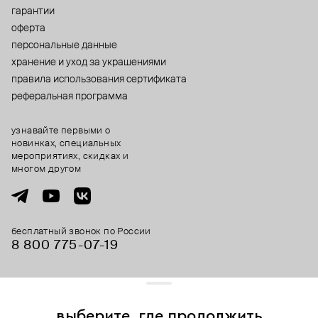
гарантии
оферта
персональные данные
хранение и уход за украшениями
правила использования сертификата
реферальная программа
узнавайте первыми о
новинках, специальных
мероприятиях, скидках и
многом другом
бесплатный звонок по России
8 800 775⁠-07⁠-19
© 2013-2026 ООО «Пойзон Дроп».
все права защищены.
выберите, где продолжить