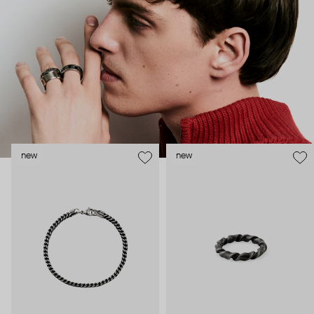
new
new