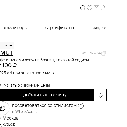
дизайнеры
сертификаты
скидки
xclusive
OMUT
арт. 57934
фф с шипами phew из бронзы, покрытой родием
2 100 ₽
025 x 4 при оплате частями
узнать о снижении цены
добавить в корзину
посоветоваться со стилистом
в WhatsApp →
Москва
курьер