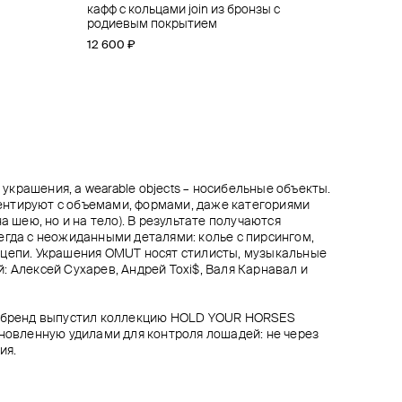
е масти
кой
кафф с кольцами join из бронзы с
двойной кафф crush
кафф с клепками из серебра
чокер hold your horses из тонкой двойной
ронзы с
родиевым покрытием
цепи с подвеской из бронзы с родиевым
14 900 ₽
10 800 ₽
12 000 ₽
−10%
покрытием
12 600 ₽
14 500 ₽
при оплате онлайн
крашения, а wearable objects – носибельные объекты.
нтируют с объемами, формами, даже категориями
а шею, но и на тело). В результате получаются
егда с неожиданными деталями: колье с пирсингом,
-цепи. Украшения OMUT носят стилисты, музыкальные
: Алексей Сухарев, Андрей Toxi$, Валя Карнавал и
p бренд выпустил коллекцию HOLD YOUR HORSES
хновленную удилами для контроля лошадей: не через
ия.