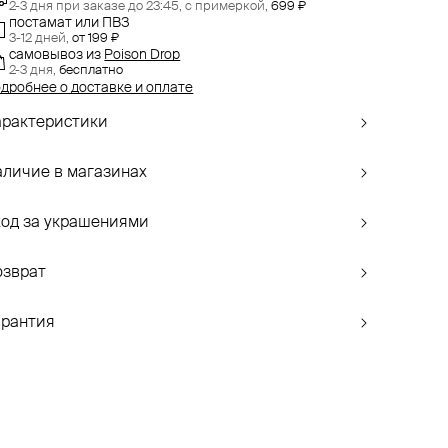
2-3 дня при заказе до 23:45,
с примеркой,
699 ₽
постамат или ПВЗ
3-12 дней,
от 199 ₽
самовывоз
из
Poison Drop
2-3 дня,
бесплатно
дробнее о доставке и оплате
арактеристики
аличие в магазинах
ход за украшениями
озврат
арантия