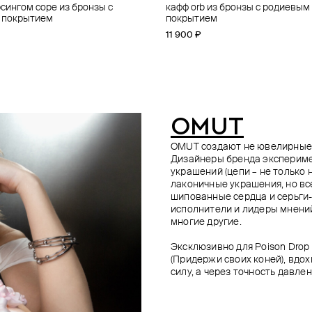
рсингом cope из бронзы с
ф "hyper diamond" в форме масти
афф-кольцо из серебра
афф из серебра с кристаллом
кафф orb из бронзы с родиевым
гипер-кафф "hyper club" в форм
кафф змея из серебра
браслет hold your horses из тон
 покрытием
ирсинг-проколами
покрытием
трефы с пирсинг-проколами
двойной цепи с подвеской из б
13 500 ₽
родиевым покрытием
11 900 ₽
19 900 ₽
12 500 ₽
OMUT
OMUT создают не ювелирные у
Дизайнеры бренда экспериме
украшений (цепи – не только н
лаконичные украшения, но вс
шипованные сердца и серьги
исполнители и лидеры мнений
многие другие.
Эксклюзивно для Poison Dro
(Придержи своих коней), вдо
силу, а через точность давлен