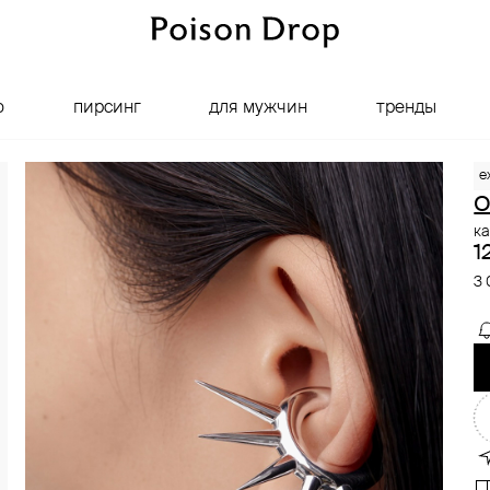
о
пирсинг
для мужчин
тренды
e
ка
1
3 