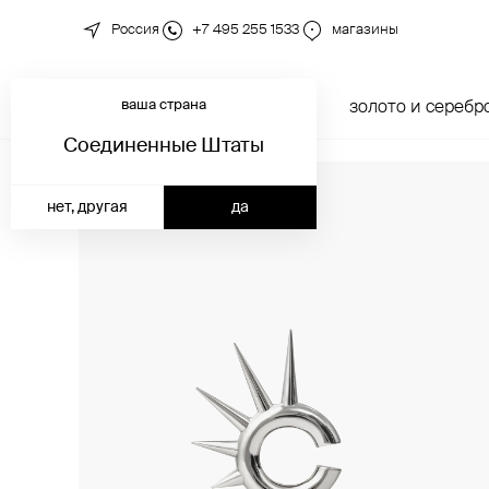
Россия
+7 495 255 1533
магазины
ваша страна
новинки
каталог
золото и серебр
Соединенные Штаты
нет, другая
да