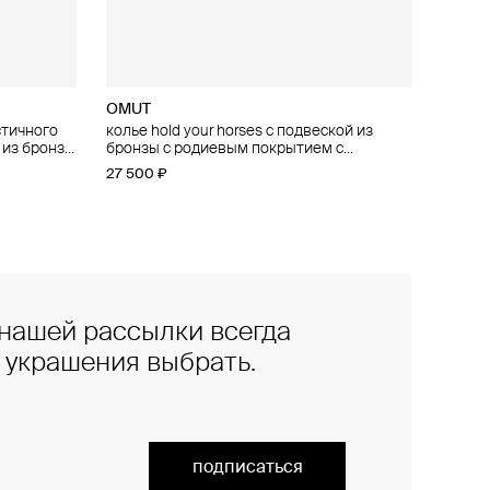
OMUT
стичного
ичного
колье hold your horses с подвеской из
 из бронзы
й
бронзы с родиевым покрытием с
ым
гравировкой
27 500 ₽
нашей рассылки всегда
е украшения выбрать.
подписаться