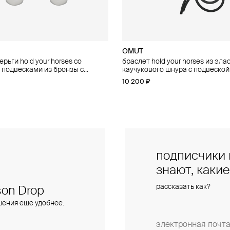
OMUT
OMUT
рьги hold your horses со
 your horses из двойной цепи с
браслет hold your horses из эла
чокер hold your horses из эласт
подвесками из бронзы с
 подвеской из бронзы с
каучукового шнура с подвеской
каучукового шнура с подвижно
 покрытием
 покрытием
с родиевым покрытием
подвеской из бронзы с родиев
10 200 ₽
28 500 ₽
покрытием
подписчики 
знают, каки
рассказать как?
on Drop
шения еще удобнее.