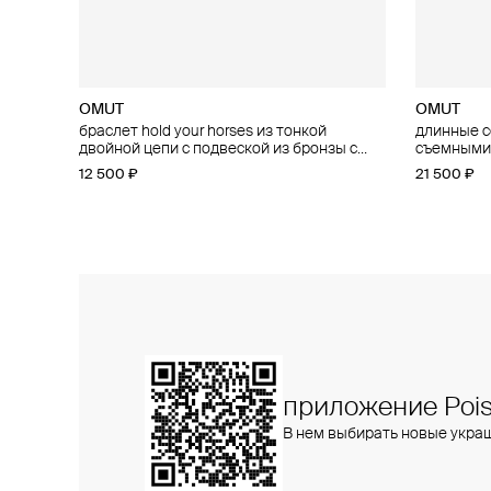
OMUT
OMUT
OMUT
OMUT
браслет hold your horses из тонкой
чокер hold your horses из эластичного
длинные се
чокер hold
двойной цепи с подвеской из бронзы с
каучукового шнура с подвеской из бронзы
съемными 
подвижной
родиевым покрытием
с родиевым покрытием
родиевым
родиевым
12 500 ₽
10 800 ₽
21 500 ₽
29 500 ₽
приложение Pois
В нем выбирать новые укра