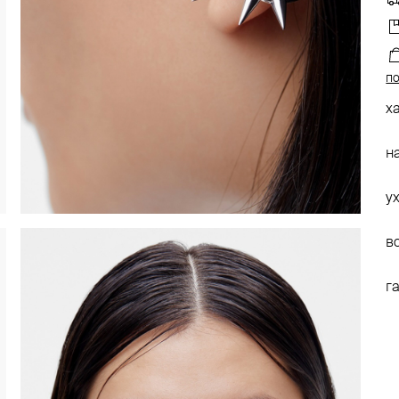
по
х
н
у
в
г