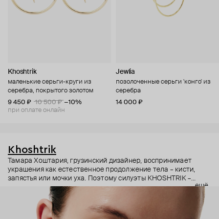
Khoshtrik
Jewlia
маленькие серьги-круги из
позолоченные серьги 'конго' из
серебра, покрытого золотом
серебра
9 450 ₽
10 500 ₽
−10%
14 000 ₽
при оплате онлайн
Khoshtrik
Тамара Хоштария, грузинский дизайнер, воспринимает
украшения как естественное продолжение тела – кисти,
запястья или мочки уха. Поэтому силуэты KHOSHTRIK –
ещё
будто застывшие в серебре движения рук и пальцев,
плавные и геометричные.
И в этом подходе есть что-то скульптурное. Поэтому за